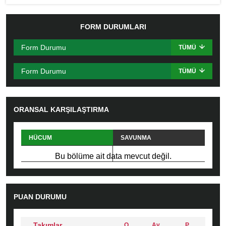
FORM DURUMLARI
Form Durumu
TÜMÜ
Form Durumu
TÜMÜ
ORANSAL KARŞILAŞTIRMA
HÜCUM
SAVUNMA
PAS
FAUL
Bu bölüme ait data mevcut değil.
PUAN DURUMU
Takımlar
O
Av
P