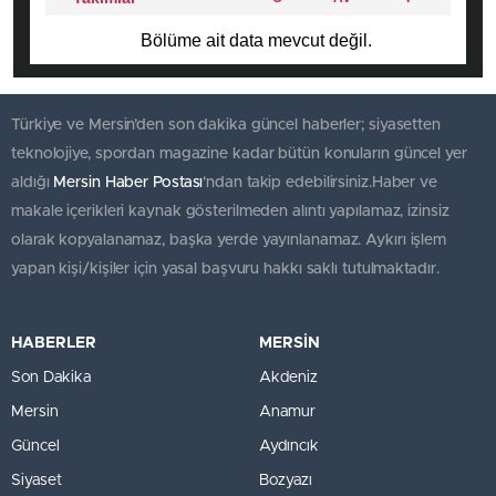
Bölüme ait data mevcut değil.
Türkiye ve Mersin’den son dakika güncel haberler; siyasetten
teknolojiye, spordan magazine kadar bütün konuların güncel yer
aldığı
Mersin Haber Postası
'ndan takip edebilirsiniz.Haber ve
makale içerikleri kaynak gösterilmeden alıntı yapılamaz, izinsiz
olarak kopyalanamaz, başka yerde yayınlanamaz. Aykırı işlem
yapan kişi/kişiler için yasal başvuru hakkı saklı tutulmaktadır.
HABERLER
MERSİN
Son Dakika
Akdeniz
Mersin
Anamur
Güncel
Aydıncık
Siyaset
Bozyazı