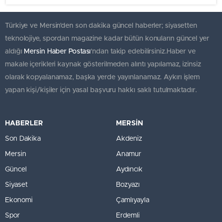
Türkiye ve Mersin’den son dakika güncel haberler; siyasetten
teknolojiye, spordan magazine kadar bütün konuların güncel yer
aldığı
Mersin Haber Postası
'ndan takip edebilirsiniz.Haber ve
makale içerikleri kaynak gösterilmeden alıntı yapılamaz, izinsiz
olarak kopyalanamaz, başka yerde yayınlanamaz. Aykırı işlem
yapan kişi/kişiler için yasal başvuru hakkı saklı tutulmaktadır.
HABERLER
MERSİN
Son Dakika
Akdeniz
Mersin
Anamur
Güncel
Aydıncık
Siyaset
Bozyazı
Ekonomi
Çamlıyayla
Spor
Erdemli