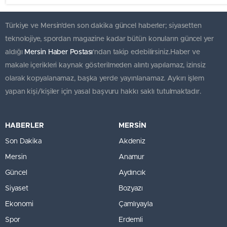
Türkiye ve Mersin’den son dakika güncel haberler; siyasetten
teknolojiye, spordan magazine kadar bütün konuların güncel yer
aldığı
Mersin Haber Postası
'ndan takip edebilirsiniz.Haber ve
makale içerikleri kaynak gösterilmeden alıntı yapılamaz, izinsiz
olarak kopyalanamaz, başka yerde yayınlanamaz. Aykırı işlem
yapan kişi/kişiler için yasal başvuru hakkı saklı tutulmaktadır.
HABERLER
MERSİN
Son Dakika
Akdeniz
Mersin
Anamur
Güncel
Aydıncık
Siyaset
Bozyazı
Ekonomi
Çamlıyayla
Spor
Erdemli