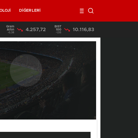
OLOJİ
DİĞERLERİ
Gram
BIST
4.257,72
10.116,83
15:06
/
Mersin’de Almanları Dolandıran 7 Kişi Tutuklandı
Altın
100
-0,38
-1,55