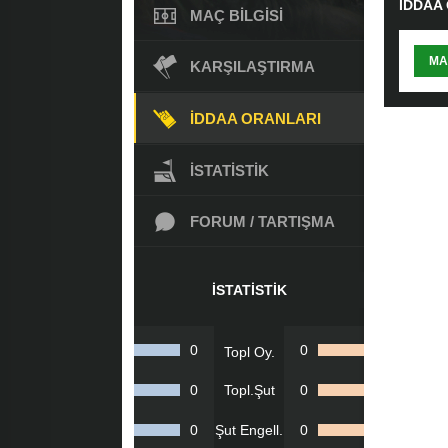
İDDAA
MAÇ BILGISI
MA
KARŞILAŞTIRMA
İDDAA ORANLARI
İSTATISTIK
FORUM / TARTIŞMA
İSTATISTIK
0
0
Topl Oy.
0
Topl.Şut
0
0
Şut Engell.
0