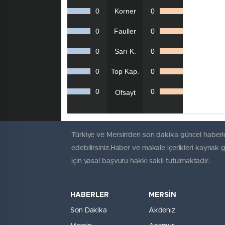
0
Korner
0
0
Fauller
0
0
Sarı K.
0
0
Top Kap.
0
0
0
Ofsayt
Türkiye ve Mersin’den son dakika güncel haberle
edebilirsiniz.Haber ve makale içerikleri kaynak 
için yasal başvuru hakkı saklı tutulmaktadır.
HABERLER
MERSİN
Son Dakika
Akdeniz