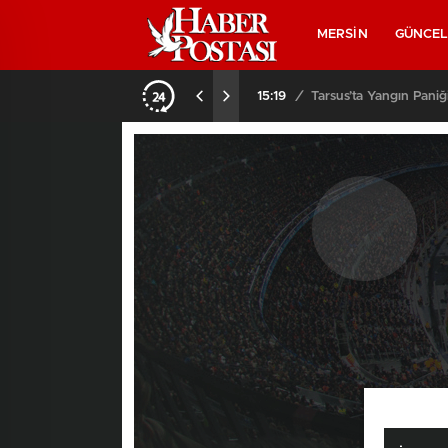
MERSİN
GÜNCE
15:19
/
Tarsus’ta Yangın Paniği