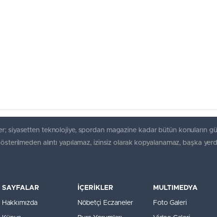
r; siyasetten teknolojiye, spordan magazine kadar bütün konuların gü
gösterilmeden alıntı yapılamaz, izinsiz olarak kopyalanamaz, başka yerd
SAYFALAR
İÇERİKLER
MULTIMEDYA
Hakkımızda
Nöbetçi Eczaneler
Foto Galeri