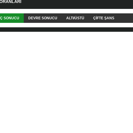
 ORANLARI
Ç SONUCU
DEVRE SONUCU
ALTI/ÜSTÜ
ÇIFTE ŞANS