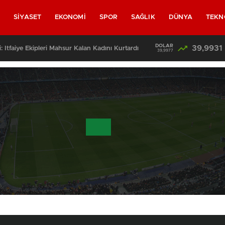
L
SİYASET
EKONOMİ
SPOR
SAĞLIK
DÜNYA
TEKN
DOLAR
39,9931
: İtfaiye Ekipleri Mahsur Kalan Kadını Kurtardı
39,9977