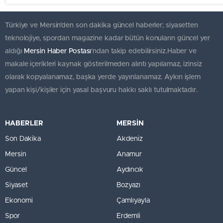
Türkiye ve Mersin’den son dakika güncel haberler; siyasetten
teknolojiye, spordan magazine kadar bütün konuların güncel yer
aldığı
Mersin Haber Postası
'ndan takip edebilirsiniz.Haber ve
makale içerikleri kaynak gösterilmeden alıntı yapılamaz, izinsiz
olarak kopyalanamaz, başka yerde yayınlanamaz. Aykırı işlem
yapan kişi/kişiler için yasal başvuru hakkı saklı tutulmaktadır.
HABERLER
MERSİN
Son Dakika
Akdeniz
Mersin
Anamur
Güncel
Aydıncık
Siyaset
Bozyazı
Ekonomi
Çamlıyayla
Spor
Erdemli