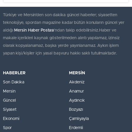
Türkiye ve Mersin’den son dakika güncel haberler; siyasetten
teknolojiye, spordan magazine kadar bütün konuların güncel yer
aldığı
Mersin Haber Postası
'ndan takip edebilirsiniz.Haber ve
makale içerikleri kaynak gösterilmeden alıntı yapılamaz, izinsiz
olarak kopyalanamaz, başka yerde yayınlanamaz. Aykırı işlem
yapan kişi/kişiler için yasal başvuru hakkı saklı tutulmaktadır.
HABERLER
MERSİN
Son Dakika
Akdeniz
Mersin
Anamur
Güncel
Aydıncık
Siyaset
Bozyazı
Ekonomi
Çamlıyayla
Spor
Erdemli