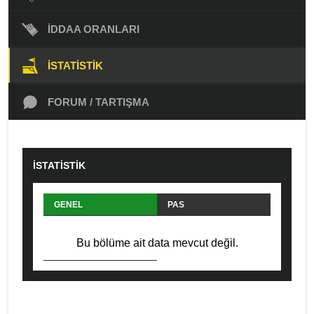
İDDAA ORANLARI
İSTATISTIK
FORUM / TARTIŞMA
İSTATİSTİK
GENEL
PAS
HÜCUM
SAVUNMA
Bu bölüme ait data mevcut değil.
FAUL