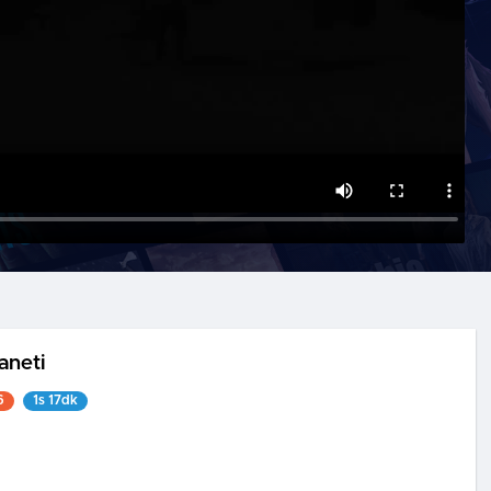
aneti
6
1s 17dk