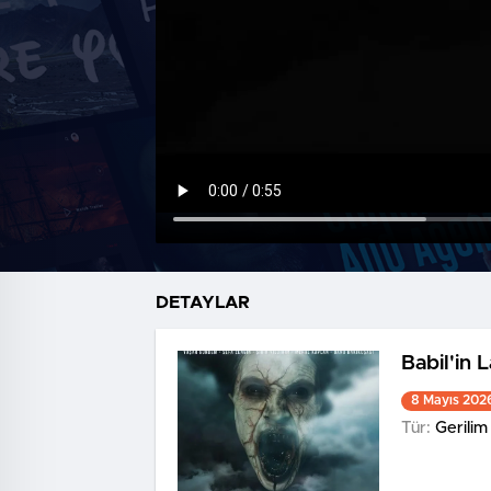
DETAYLAR
Babil'in L
8 Mayıs 202
Tür:
Gerilim