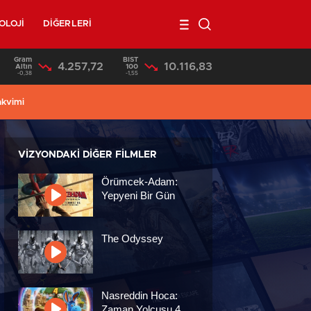
OLOJİ
DİĞERLERİ
Gram
BIST
4.257,72
10.116,83
17:03
/
Bahçelerden Sulama Borusu Çalan Hırsızlar Jandarmaya Yakalan
Altın
100
-0,38
-1,55
akvimi
VIZYONDAKI DIĞER FILMLER
Örümcek-Adam:
Yepyeni Bir Gün
The Odyssey
Nasreddin Hoca:
Zaman Yolcusu 4