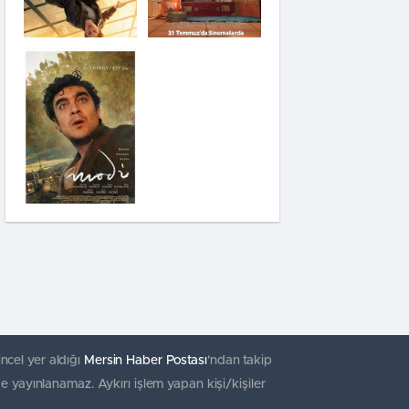
Saplantı
Modi: Deliliğin
Kanadında Üç Gün
Pinokyo: Kanlı
Masal
İzci Takımı:
Şelalenin Peşinde
ncel yer aldığı
Mersin Haber Postası
'ndan takip
e yayınlanamaz. Aykırı işlem yapan kişi/kişiler