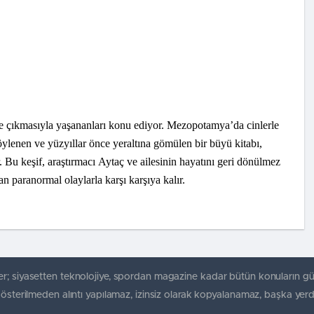
ne çıkmasıyla yaşananları konu ediyor. Mezopotamya’da cinlerle
ylenen ve yüzyıllar önce yeraltına gömülen bir büyü kitabı,
. Bu keşif, araştırmacı Aytaç ve ailesinin hayatını geri dönülmez
an paranormal olaylarla karşı karşıya kalır.
r; siyasetten teknolojiye, spordan magazine kadar bütün konuların gü
gösterilmeden alıntı yapılamaz, izinsiz olarak kopyalanamaz, başka yerd