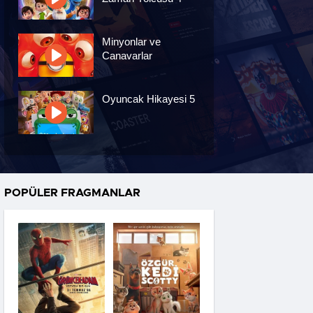
Minyonlar ve
Canavarlar
Oyuncak Hikayesi 5
Özgür Kedi Scotty
POPÜLER FRAGMANLAR
Moana
Hannas 3