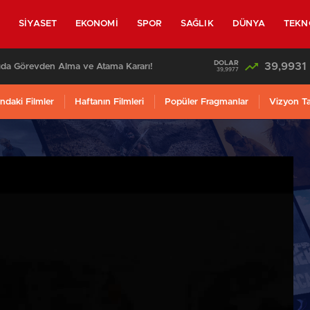
L
SİYASET
EKONOMİ
SPOR
SAĞLIK
DÜNYA
TEKN
DOLAR
39,9931
ıda Görevden Alma ve Atama Kararı!
39,9977
ndaki Filmler
Haftanın Filmleri
Popüler Fragmanlar
Vizyon T