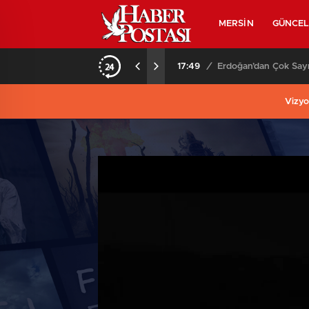
MERSİN
GÜNCE
klama
17:49
/
Erdoğan’dan Çok Say
Vizyo