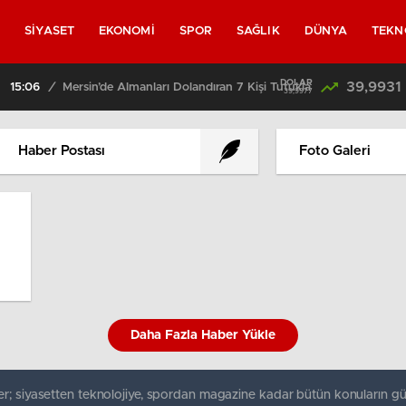
L
SİYASET
EKONOMİ
SPOR
SAĞLIK
DÜNYA
TEKN
DOLAR
39,9931
olandıran 7 Kişi Tutuklandı
39,9977
Haber Postası
Foto Galeri
Daha Fazla Haber Yükle
r; siyasetten teknolojiye, spordan magazine kadar bütün konuların gü