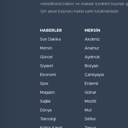
edebilirsiniz.Haber ve makale içerikleri kaynak 
için yasal başvuru hakkı saklı tutulmaktadır.
HABERLER
MERSİN
Son Dakika
Akdeniz
Mersin
Anamur
Güncel
Aydıncık
Siyaset
Bozyazı
Ekonomi
Çamlıyayla
Spor
Erdemli
Magazin
Gülnar
Sağlık
Mezitli
Dünya
Mut
Teknoloji
Silifke