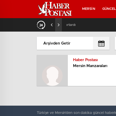
MERSİN
GÜNCE
 Kadını Kurtardı
15:06
/
Mersin’de Almanları D
Haber Postası
Mersin Manzaraları
Türkiye ve Mersin’den son dakika güncel haberle