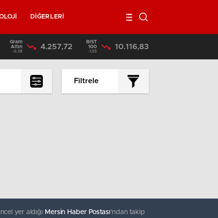
OLOJİ
DİĞERLERİ
Gram
BIST
4.257,72
10.116,83
17:36
/
Mersin’de Uyuşturucu Satıcılarına Operasyon 3 Tutuklama
Altın
100
-0,38
-1,55
Filtrele
En çok okunanlar
En az okunanlar
Yorum Sayısına Göre
En yeniler
En eskiler
ncel yer aldığı
Mersin Haber Postası
'ndan takip