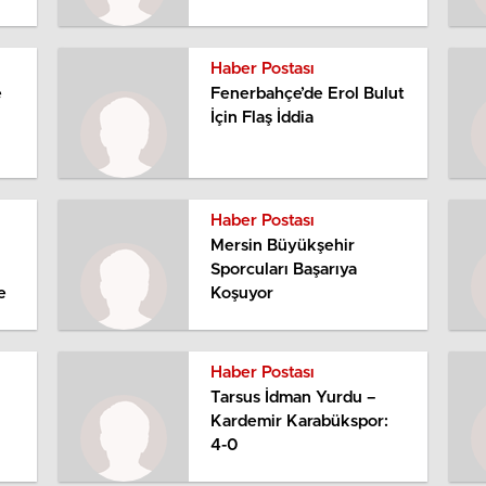
Haber Postası
e
Fenerbahçe’de Erol Bulut
İçin Flaş İddia
Haber Postası
Mersin Büyükşehir
Sporcuları Başarıya
e
Koşuyor
Haber Postası
Tarsus İdman Yurdu –
Kardemir Karabükspor:
4-0