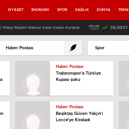
L
SİYASET
EKONOMİ
SPOR
SAĞLIK
DÜNYA
TEKN
DOLAR
39,9931
: İtfaiye Ekipleri Mahsur Kalan Kadını Kurtardı
39,9977
Haber Postası
Spor
Haber Postası
Trabzonspor’a Türkiye
ma
Kupası şoku
Haber Postası
ın
Beşiktaş Güven Yalçın’ı
Lecce’ye Kiraladı