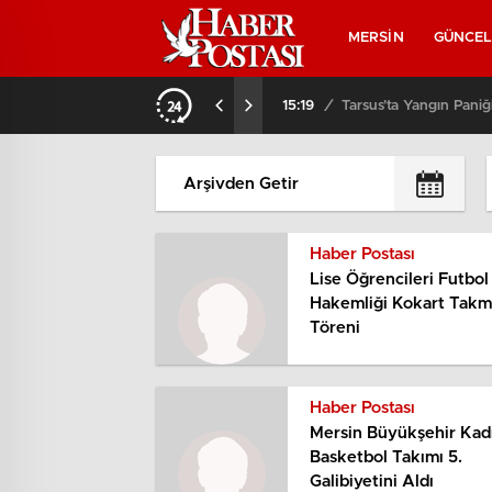
MERSİN
GÜNCE
15:19
/
Tarsus’ta Yangın Paniği
Haber Postası
Lise Öğrencileri Futbol
Hakemliği Kokart Tak
Töreni
Haber Postası
Mersin Büyükşehir Kad
Basketbol Takımı 5.
Galibiyetini Aldı