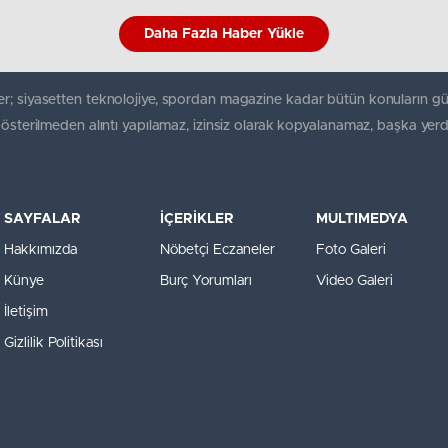
Daha Fazla Haber Yükle
r; siyasetten teknolojiye, spordan magazine kadar bütün konuların gü
gösterilmeden alıntı yapılamaz, izinsiz olarak kopyalanamaz, başka yerd
SAYFALAR
İÇERİKLER
MULTIMEDYA
Hakkımızda
Nöbetçi Eczaneler
Foto Galeri
Künye
Burç Yorumları
Video Galeri
İletişim
Gizlilik Politikası