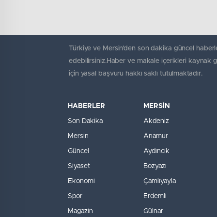
Türkiye ve Mersin’den son dakika güncel haberle
edebilirsiniz.Haber ve makale içerikleri kaynak 
için yasal başvuru hakkı saklı tutulmaktadır.
HABERLER
MERSİN
Son Dakika
Akdeniz
Mersin
Anamur
Güncel
Aydıncık
Siyaset
Bozyazı
Ekonomi
Çamlıyayla
Spor
Erdemli
Magazin
Gülnar