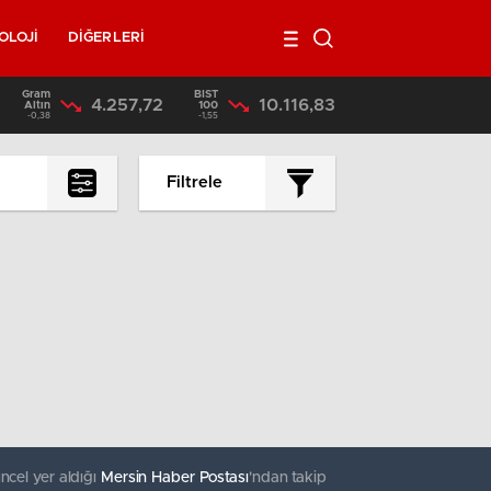
OLOJİ
DİĞERLERİ
Gram
BIST
4.257,72
10.116,83
17:36
/
Mersin’de Uyuşturucu Satıcılarına Operasyon 3 Tutuklama
Altın
100
-0,38
-1,55
Filtrele
En çok okunanlar
En az okunanlar
Yorum Sayısına Göre
En yeniler
En eskiler
ncel yer aldığı
Mersin Haber Postası
'ndan takip