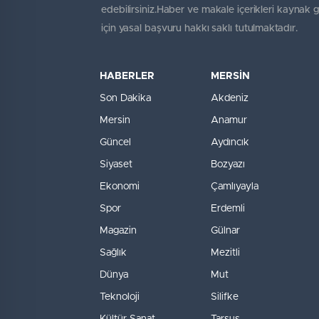
edebilirsiniz.Haber ve makale içerikleri kaynak 
için yasal başvuru hakkı saklı tutulmaktadır.
HABERLER
MERSİN
Son Dakika
Akdeniz
Mersin
Anamur
Güncel
Aydıncık
Siyaset
Bozyazı
Ekonomi
Çamlıyayla
Spor
Erdemli
Magazin
Gülnar
Sağlık
Mezitli
Dünya
Mut
Teknoloji
Silifke