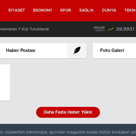
L
SİYASET
EKONOMİ
SPOR
SAĞLIK
DÜNYA
TEKN
DOLAR
39,9931
olandıran 7 Kişi Tutuklandı
39,9977
Haber Postası
Foto Galeri
Daha Fazla Haber Yükle
r; siyasetten teknolojiye, spordan magazine kadar bütün konuların gü