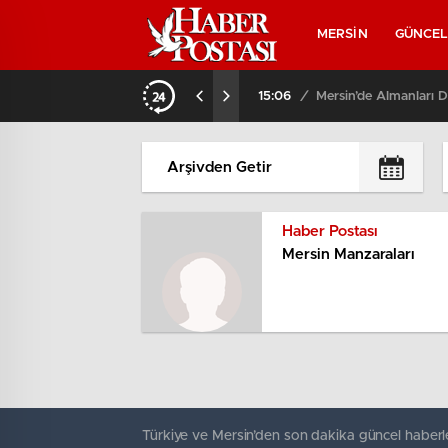
MERSİN
GÜNCE
 Kadını Kurtardı
15:06
/
Mersin’de Almanları D
Haber Postası
Mersin Manzaraları
Türkiye ve Mersin’den son dakika güncel haberle