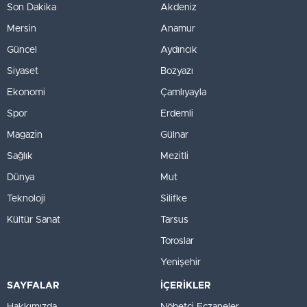
Son Dakika
Akdeniz
Mersin
Anamur
Güncel
Aydıncık
Siyaset
Bozyazı
Ekonomi
Çamlıyayla
Spor
Erdemli
Magazin
Gülnar
Sağlık
Mezitli
Dünya
Mut
Teknoloji
Silifke
Kültür Sanat
Tarsus
Toroslar
Yenişehir
SAYFALAR
İÇERİKLER