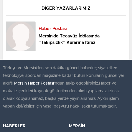
DİĞER YAZARLARIMIZ
Haber Postası
Mersin’de Tecavüz İddiasında
“Takipsizlik” Kararına İtiraz
Türkiye ve Mersin’den son dakika güncel haberler; siyasetten
teknolojiye, spordan magazine kadar bütün konuların güncel yer
aldığı
Mersin Haber Postası
'ndan takip edebilirsiniz.Haber ve
makale içerikleri kaynak gösterilmeden alıntı yapılamaz, izinsiz
olarak kopyalanamaz, başka yerde yayınlanamaz. Aykırı işlem
yapan kişi/kişiler için yasal başvuru hakkı saklı tutulmaktadır.
HABERLER
MERSİN