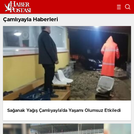
Çamlıyayla Haberleri
Sağanak Yağış Çamlıyayla’da Yaşamı Olumsuz Etkiledi