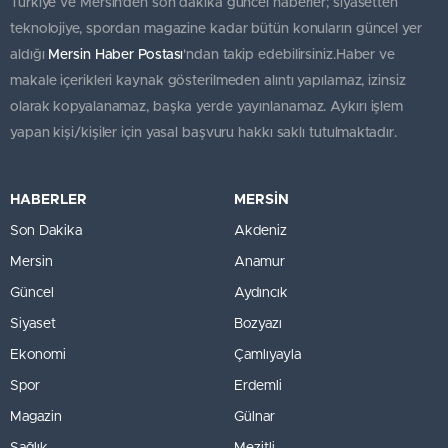
Türkiye ve Mersin’den son dakika güncel haberler; siyasetten
teknolojiye, spordan magazine kadar bütün konuların güncel yer
aldığı
Mersin Haber Postası
'ndan takip edebilirsiniz.Haber ve
makale içerikleri kaynak gösterilmeden alıntı yapılamaz, izinsiz
olarak kopyalanamaz, başka yerde yayınlanamaz. Aykırı işlem
yapan kişi/kişiler için yasal başvuru hakkı saklı tutulmaktadır.
HABERLER
MERSİN
Son Dakika
Akdeniz
Mersin
Anamur
Güncel
Aydıncık
Siyaset
Bozyazı
Ekonomi
Çamlıyayla
Spor
Erdemli
Magazin
Gülnar