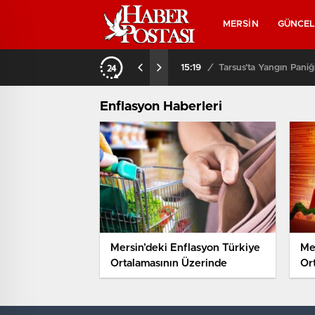
MERSİN
GÜNCE
15:19
/
Tarsus’ta Yangın Paniği
Enflasyon Haberleri
Mersin’deki Enflasyon Türkiye
Me
Ortalamasının Üzerinde
Or