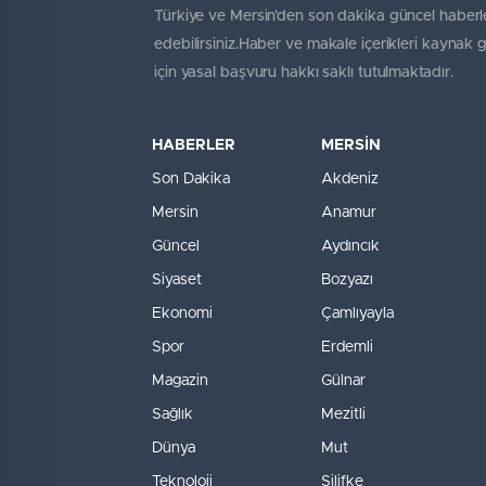
Türkiye ve Mersin’den son dakika güncel haberle
edebilirsiniz.Haber ve makale içerikleri kaynak 
için yasal başvuru hakkı saklı tutulmaktadır.
HABERLER
MERSİN
Son Dakika
Akdeniz
Mersin
Anamur
Güncel
Aydıncık
Siyaset
Bozyazı
Ekonomi
Çamlıyayla
Spor
Erdemli
Magazin
Gülnar
Sağlık
Mezitli
Dünya
Mut
Teknoloji
Silifke