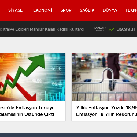
L
SİYASET
EKONOMİ
SPOR
SAĞLIK
DÜNYA
TEKN
DOLAR
39,9931
: İtfaiye Ekipleri Mahsur Kalan Kadını Kurtardı
39,9977
rsin’de Enflasyon Türkiye
Yıllık Enflasyon Yüzde 18,95
talamasının Üstünde Çıktı
Enflasyon 18 Yılın Rekorun
Kırdı!