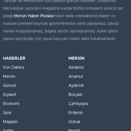
Türkiye ve Mersin’den son dakika güncel haberler; siyasetten
teknolojiye, spordan magazine kadar bütün konuların güncel yer
aldığı
Mersin Haber Postası
'ndan takip edebilirsiniz.Haber ve
makale içerikleri kaynak gösterilmeden alıntı yapılamaz, izinsiz
olarak kopyalanamaz, başka yerde yayınlanamaz. Aykırı işlem
yapan kişi/kişiler için yasal başvuru hakkı saklı tutulmaktadır.
HABERLER
MERSİN
Son Dakika
Akdeniz
Mersin
Anamur
Güncel
Aydıncık
Siyaset
Bozyazı
Ekonomi
Çamlıyayla
Spor
Erdemli
Magazin
Gülnar