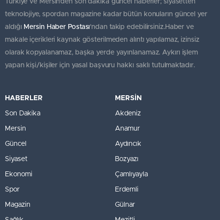
Türkiye ve Mersin’den son dakika güncel haberler; siyasetten
teknolojiye, spordan magazine kadar bütün konuların güncel yer
aldığı
Mersin Haber Postası
'ndan takip edebilirsiniz.Haber ve
makale içerikleri kaynak gösterilmeden alıntı yapılamaz, izinsiz
olarak kopyalanamaz, başka yerde yayınlanamaz. Aykırı işlem
yapan kişi/kişiler için yasal başvuru hakkı saklı tutulmaktadır.
HABERLER
MERSİN
Son Dakika
Akdeniz
Mersin
Anamur
Güncel
Aydıncık
Siyaset
Bozyazı
Ekonomi
Çamlıyayla
Spor
Erdemli
Magazin
Gülnar