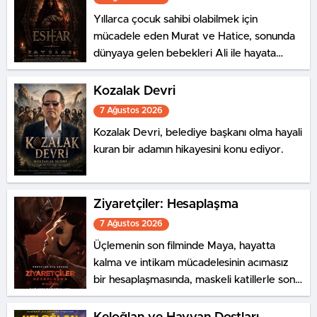
Yıllarca çocuk sahibi olabilmek için
mücadele eden Murat ve Hatice, sonunda
dünyaya gelen bebekleri Ali ile hayata
yeniden umutla bağlanır. Ancak mutlulukları
uzun sürmez; Ali, doğumunun kırkıncı
Kozalak Devri
gecesinde gizemli bir şekilde ortadan
7 Ağustos 2026
kaybolur.
Kozalak Devri, belediye başkanı olma hayali
kuran bir adamın hikayesini konu ediyor.
Ziyaretçiler: Hesaplaşma
7 Ağustos 2026
Üçlemenin son filminde Maya, hayatta
kalma ve intikam mücadelesinin acımasız
bir hesaplaşmasında, maskeli katillerle son
bir kez karşı karşıya geliyor.