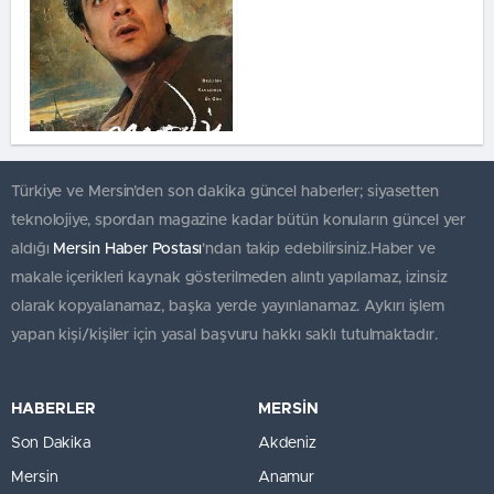
Türkiye ve Mersin’den son dakika güncel haberler; siyasetten
teknolojiye, spordan magazine kadar bütün konuların güncel yer
aldığı
Mersin Haber Postası
'ndan takip edebilirsiniz.Haber ve
makale içerikleri kaynak gösterilmeden alıntı yapılamaz, izinsiz
olarak kopyalanamaz, başka yerde yayınlanamaz. Aykırı işlem
yapan kişi/kişiler için yasal başvuru hakkı saklı tutulmaktadır.
HABERLER
MERSİN
Son Dakika
Akdeniz
Mersin
Anamur