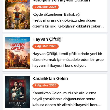
Keloğlan ve Hayvan Dostları
7 Ağustos 2026
Köyde düzenlenen Balkabağı
Festivali sırasında gökyüzünden düşen
gizemli bir ışık, Keloğlan’ın dikkatini çeker.
Aynı olağanüstü olaya, Hayvanlar
Şatosu’nda yaşayan Tombik
Hayvan Çiftliği
Tekir ve Civciv de tanıklık eder.
7 Ağustos 2026
Hayvan Çiftliği, kendi çiftliklerinde yeni bir
düzen kurmak için mücadele eden bir grup
hayvanın hikayesini konu ediyor.
Karanlıktan Gelen
7 Ağustos 2026
Karanlıktan Gelen, mutlu bir aile kurma
hayali çocuklarının doğumundan sonra
kabusa dönen bir ailenin hikayesini konu