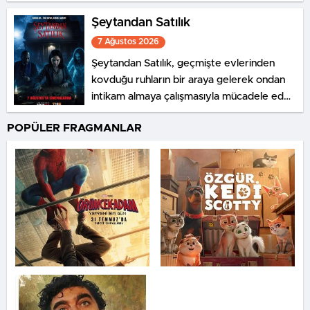
ediyor.
Şeytandan Satılık
7 Ağustos 2026
Şeytandan Satılık, geçmişte evlerinden
kovduğu ruhların bir araya gelerek ondan
intikam almaya çalışmasıyla mücadele eden
bir şeytan kovucunun hikayesini konu
POPÜLER FRAGMANLAR
ediyor.