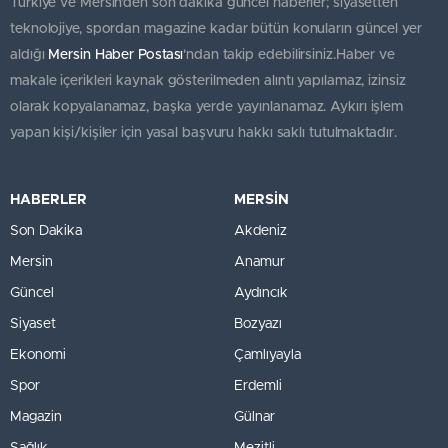
Türkiye ve Mersin’den son dakika güncel haberler; siyasetten
teknolojiye, spordan magazine kadar bütün konuların güncel yer
aldığı
Mersin Haber Postası
'ndan takip edebilirsiniz.Haber ve
makale içerikleri kaynak gösterilmeden alıntı yapılamaz, izinsiz
olarak kopyalanamaz, başka yerde yayınlanamaz. Aykırı işlem
yapan kişi/kişiler için yasal başvuru hakkı saklı tutulmaktadır.
HABERLER
MERSİN
Son Dakika
Akdeniz
Mersin
Anamur
Güncel
Aydıncık
Siyaset
Bozyazı
Ekonomi
Çamlıyayla
Spor
Erdemli
Magazin
Gülnar