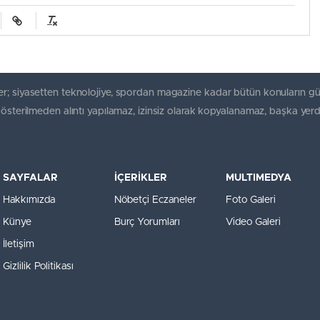
r; siyasetten teknolojiye, spordan magazine kadar bütün konuların gü
gösterilmeden alıntı yapılamaz, izinsiz olarak kopyalanamaz, başka yerd
SAYFALAR
İÇERİKLER
MULTIMEDYA
Hakkımızda
Nöbetçi Eczaneler
Foto Galeri
Künye
Burç Yorumları
Video Galeri
İletişim
Gizlilik Politikası