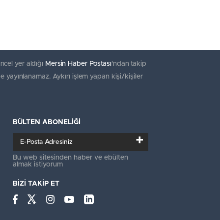
ncel yer aldığı
Mersin Haber Postası
'ndan takip
e yayınlanamaz. Aykırı işlem yapan kişi/kişiler
BÜLTEN ABONELİĞİ
+
Bu web sitesinden haber ve ebülten
almak istiyorum
BİZİ TAKİP ET