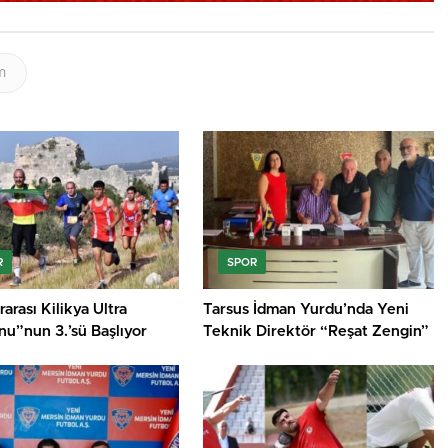
m
R
SPOR
rarası Kilikya Ultra
Tarsus İdman Yurdu’nda Yeni
u”nun 3.’sü Başlıyor
Teknik Direktör “Reşat Zengin”