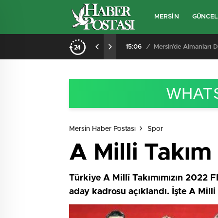
MERSİN
GÜNCE
 Kadını Kurtardı
15:06
/
Mersin’de Almanları D
WHATS
Mersin Haber Postası
Spor
A Milli Takım
Türkiye A Millî Takımımızın 2022 F
aday kadrosu açıklandı. İşte A Milli