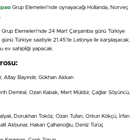
pası
Grup Elemeleri’nde oynayacağı Hollanda, Norveç
.
 Grup Elemeleri’nde 24 Mart Çarşamba günü Türkiye
günü Türkiye saatiyle 21.45’te Letonya ile karşılaşacak.
u ev sahipliği yapacak.
drosu:
r, Altay Bayındır, Gökhan Akkan
erih Demiral, Ozan Kabak, Mert Müldür, Çağlar Söyüncü,
alyalı, Dorukhan Toköz, Ozan Tufan, Orkun Kökçü, İrfan
Halil Akbunar, Hakan Çalhanoğlu, Deniz Türüç
nan Karaman, Cenk Tosun