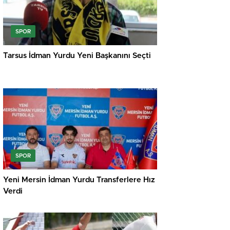
SPOR
Tarsus İdman Yurdu Yeni Başkanını Seçti
SPOR
Yeni Mersin İdman Yurdu Transferlere Hız
Verdi