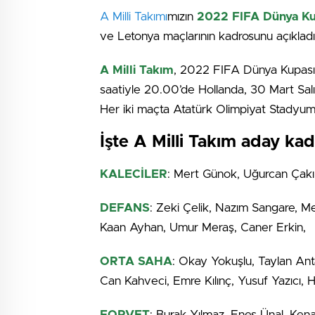
A Milli Takımı
mızın
2022 FIFA Dünya Ku
ve Letonya maçlarının kadrosunu açıkladı
A Milli Takım
, 2022 FIFA Dünya Kupası
saatiyle 20.00’de Hollanda, 30 Mart Salı 
Her iki maçta Atatürk Olimpiyat Stadyum
İşte A Milli Takım aday ka
KALECİLER
: Mert Günok, Uğurcan Çakı
DEFANS
: Zeki Çelik, Nazım Sangare, M
Kaan Ayhan, Umur Meraş, Caner Erkin,
ORTA SAHA
: Okay Yokuşlu, Taylan Ant
Can Kahveci, Emre Kılınç, Yusuf Yazıcı, 
FORVET
: Burak Yılmaz, Enes Ünal, Ke