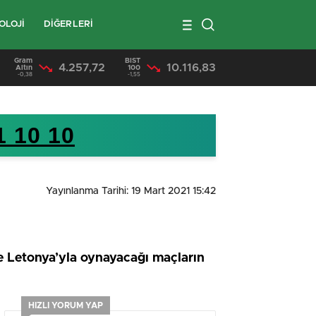
OLOJİ
DİĞERLERİ
Gram
BIST
4.257,72
10.116,83
17:36
/
Mersin’de Uyuşturucu Satıcılarına Operasyon 3 Tutuklama
Altın
100
-0,38
-1,55
1 10 10
Yayınlanma Tarihi: 19 Mart 2021 15:42
e Letonya’yla oynayacağı maçların
HIZLI YORUM YAP