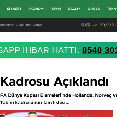
L
SİYASET
EKONOMİ
SPOR
SAĞLIK
DÜNYA
TEKN
DOLAR
39,9931
olandıran 7 Kişi Tutuklandı
39,9977
APP İHBAR HATTI:
0540 30
 Kadrosu Açıklandı
IFA Dünya Kupası Elemeleri’nde Hollanda, Norveç v
 Takım kadrosunun tam listesi...