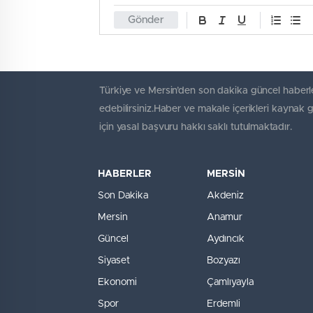
Gönder
Türkiye ve Mersin’den son dakika güncel haberle
edebilirsiniz.Haber ve makale içerikleri kaynak 
için yasal başvuru hakkı saklı tutulmaktadır.
HABERLER
MERSİN
Son Dakika
Akdeniz
Mersin
Anamur
Güncel
Aydıncık
Siyaset
Bozyazı
Ekonomi
Çamlıyayla
Spor
Erdemli