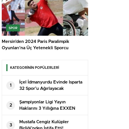
SPOR
Mersin’den 2024 Paris Paralimpik
Oyunları’na Üç Yetenekli Sporcu
KATEGORİNİN POPÜLERLERİ
İçel İdmanyurdu Evinde Isparta
1
32 Spor’u Ağırlayacak
Şampiyonlar Ligi Yayın
2
Haklarını 3 Yıllığına EXXEN
Aldı!
Mustafa Cengiz Kulüpler
3
Birliği’nden İstifa Etti!