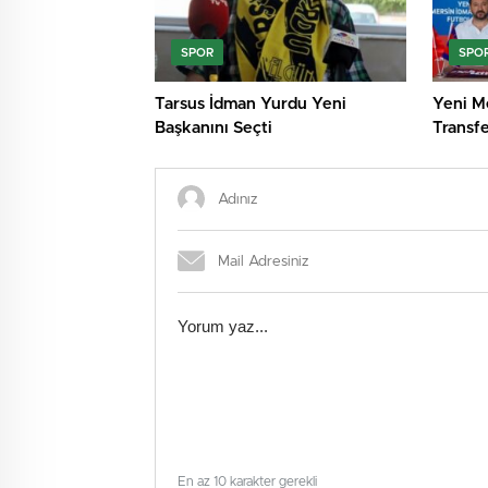
SPOR
SPO
Tarsus İdman Yurdu Yeni
Yeni M
Başkanını Seçti
Transfe
En az 10 karakter gerekli