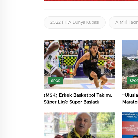
2022 FIFA Dünya Kupası
A Milli Takı
SPOR
SPO
(MSK) Erkek Basketbol Takımı,
“Ulusla
Süper Lig’e Süper Başladı
Maraton