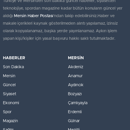
Türkiye ve Mersin’den son dakika güncel haberler; siyasetten
teknolojiye, spordan magazine kadar bütün konuların güncel yer
aldığı
Mersin Haber Postası
'ndan takip edebilirsiniz.Haber ve
makale içerikleri kaynak gösterilmeden alıntı yapılamaz, izinsiz
olarak kopyalanamaz, başka yerde yayınlanamaz. Aykırı işlem
yapan kişi/kişiler için yasal başvuru hakkı saklı tutulmaktadır.
HABERLER
MERSİN
Son Dakika
Akdeniz
Mersin
Anamur
Güncel
Aydıncık
Siyaset
Bozyazı
Ekonomi
Çamlıyayla
Spor
Erdemli
Magazin
Gülnar