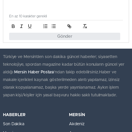
En az 10 karakter gerekli
Gönder
Türkiye ve Mersin’den son dakika güncel haberler; siyasetten
teknolojiye, spordan magazine kadar bütün konuların güncel yer
aldığı
Mersin Haber Postası
'ndan takip edebilirsiniz.Haber ve
makale içerikleri kaynak gösterilmeden alıntı yapılamaz, izinsiz
olarak kopyalanamaz, başka yerde yayınlanamaz. Aykırı işlem
yapan kişi/kişiler için yasal başvuru hakkı saklı tutulmaktadır.
HABERLER
MERSİN
Son Dakika
Akdeniz