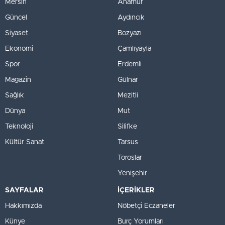
Mersin
Anamur
Güncel
Aydıncık
Siyaset
Bozyazı
Ekonomi
Çamlıyayla
Spor
Erdemli
Magazin
Gülnar
Sağlık
Mezitli
Dünya
Mut
Teknoloji
Silifke
Kültür Sanat
Tarsus
Toroslar
Yenişehir
SAYFALAR
İÇERİKLER
Hakkımızda
Nöbetçi Eczaneler
Künye
Burç Yorumları