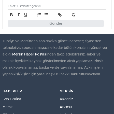
En az 10 karakter gerekli
Gönder
Türkiye ve Mersin’den son dakika güncel haberler; siyasetten
teknolojiye, spordan magazine kadar bütün konuların güncel yer
aldığı
Mersin Haber Postası
'ndan takip edebilirsiniz.Haber ve
makale içerikleri kaynak gösterilmeden alıntı yapılamaz, izinsiz
olarak kopyalanamaz, başka yerde yayınlanamaz. Aykırı işlem
yapan kişi/kişiler için yasal başvuru hakkı saklı tutulmaktadır.
HABERLER
MERSİN
Son Dakika
Akdeniz
Mersin
Anamur