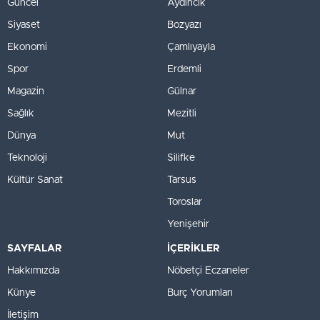
Güncel
Aydıncık
Siyaset
Bozyazı
Ekonomi
Çamlıyayla
Spor
Erdemli
Magazin
Gülnar
Sağlık
Mezitli
Dünya
Mut
Teknoloji
Silifke
Kültür Sanat
Tarsus
Toroslar
Yenişehir
SAYFALAR
İÇERİKLER
Hakkımızda
Nöbetçi Eczaneler
Künye
Burç Yorumları
İletişim