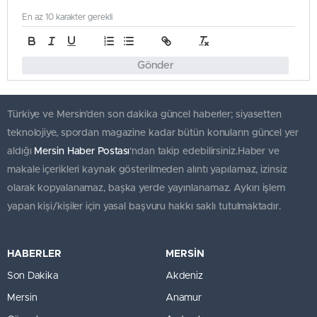
En az 10 karakter gerekli
Gönder
Türkiye ve Mersin’den son dakika güncel haberler; siyasetten
teknolojiye, spordan magazine kadar bütün konuların güncel yer
aldığı
Mersin Haber Postası
'ndan takip edebilirsiniz.Haber ve
makale içerikleri kaynak gösterilmeden alıntı yapılamaz, izinsiz
olarak kopyalanamaz, başka yerde yayınlanamaz. Aykırı işlem
yapan kişi/kişiler için yasal başvuru hakkı saklı tutulmaktadır.
HABERLER
MERSİN
Son Dakika
Akdeniz
Mersin
Anamur