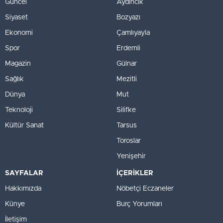
Güncel
Aydıncık
Siyaset
Bozyazı
Ekonomi
Çamlıyayla
Spor
Erdemli
Magazin
Gülnar
Sağlık
Mezitli
Dünya
Mut
Teknoloji
Silifke
Kültür Sanat
Tarsus
Toroslar
Yenişehir
SAYFALAR
İÇERİKLER
Hakkımızda
Nöbetçi Eczaneler
Künye
Burç Yorumları
İletişim