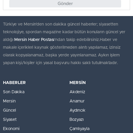
Gönder
Türkiye ve Mersin’den son dakika güncel haberler; siyasetten
teknolojiye, spordan magazine kadar bütün konuların güncel yer
aldığı
Mersin Haber Postası
'ndan takip edebilirsiniz.Haber ve
makale içerikleri kaynak gösterilmeden alıntı yapılamaz, izinsiz
olarak kopyalanamaz, başka yerde yayınlanamaz. Aykırı işlem
yapan kişi/kişiler için yasal başvuru hakkı saklı tutulmaktadır.
HABERLER
MERSİN
Son Dakika
Akdeniz
Mersin
Anamur
Güncel
Aydıncık
Siyaset
Bozyazı
Ekonomi
Çamlıyayla