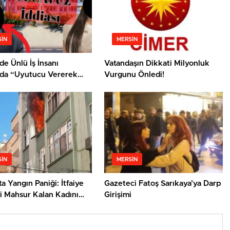
IN
MERSIN
de Ünlü İş İnsanı
Vatandaşın Dikkati Milyonluk
da “Uyutucu Vererek
Vurgunu Önledi!
Saldırı” İddiası
IN
MERSIN
ta Yangın Paniği: İtfaiye
Gazeteci Fatoş Sarıkaya’ya Darp
i Mahsur Kalan Kadını
Girişimi
ı