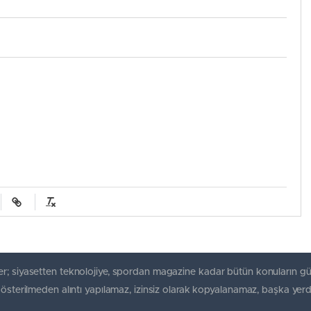
r; siyasetten teknolojiye, spordan magazine kadar bütün konuların gü
gösterilmeden alıntı yapılamaz, izinsiz olarak kopyalanamaz, başka yerd