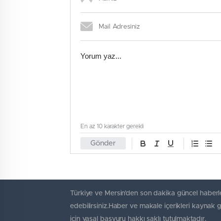
En az 10 karakter gerekli
Gönder
Türkiye ve Mersin’den son dakika güncel haberle
edebilirsiniz.Haber ve makale içerikleri kaynak 
için yasal başvuru hakkı saklı tutulmaktadır.