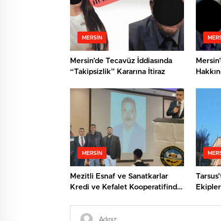
MERSIN
MERS
Mersin’de Tecavüz İddiasında
Mersin’
“Takipsizlik” Kararına İtiraz
Hakkın
Cinsel 
MERSIN
MERS
Mezitli Esnaf ve Sanatkarlar
Tarsus’
Kredi ve Kefalet Kooperatifinde
Ekipler
Yeni Başkan: Veysel Metli
Kurtard