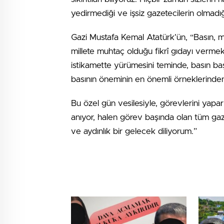
yedirmediği ve işsiz gazetecilerin olmadı
Gazi Mustafa Kemal Atatürk’ün, “Basın, mill
millete muhtaç olduğu fikrî gıdayı vermekt
istikamette yürümesini teminde, basın baş
basının öneminin en önemli örneklerinden 
Bu özel gün vesilesiyle, görevlerini yap
anıyor, halen görev başında olan tüm gaze
ve aydınlık bir gelecek diliyorum.”