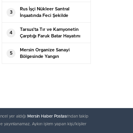
Yakalandı
Rus İşçi Nükleer Santral
3
İnşaatında Feci Şekilde
Hayatını Kaybetti
Tarsus’ta Tır ve Kamyonetin
4
Çarptığı Faruk Batar Hayatını
Kaybetti
Mersin Organize Sanayi
5
Bölgesinde Yangın
ncel yer aldığı
Mersin Haber Postası
'ndan takip
e yayınlanamaz. Aykırı işlem yapan kişi/kişiler