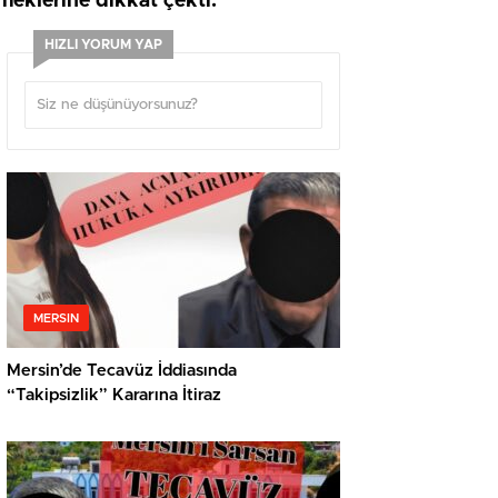
eklerine dikkat çekti.
HIZLI YORUM YAP
MERSIN
Mersin’de Tecavüz İddiasında
“Takipsizlik” Kararına İtiraz