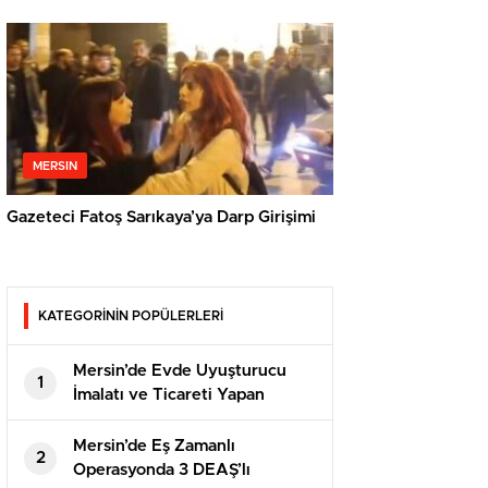
MERSIN
Gazeteci Fatoş Sarıkaya’ya Darp Girişimi
KATEGORİNİN POPÜLERLERİ
Mersin’de Evde Uyuşturucu
1
İmalatı ve Ticareti Yapan
Şahısa Suçüstü
Mersin’de Eş Zamanlı
2
Operasyonda 3 DEAŞ’lı