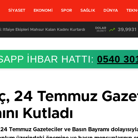
L
SİYASET
EKONOMİ
SPOR
SAĞLIK
DÜNYA
TEKN
DOLAR
39,9931
: İtfaiye Ekipleri Mahsur Kalan Kadını Kurtardı
39,9977
APP İHBAR HATTI:
0540 30
ç, 24 Temmuz Gazet
ını Kutladı
, 24 Temmuz Gazeteciler ve Basın Bayramı dolayısıyla