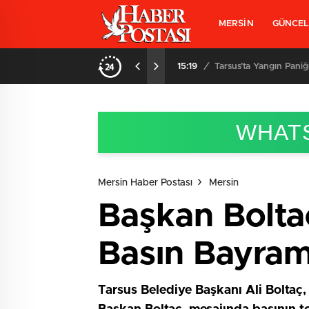
MERSİN
GÜNCE
15:19
/
Tarsus’ta Yangın Paniği
WHATS
Mersin Haber Postası
Mersin
Başkan Bolta
Basın Bayram
Tarsus Belediye Başkanı Ali Boltaç