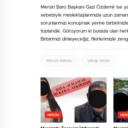
Mersin Baro Başkanı Gazi Özdemir ise y
sebebiyle meslektaşlarımızla uzun zamandı
sorunlarımızı konuşmak yerine birbirimizl
toplandık. Görüyorum ki burada olan herke
Birbirimizi dinleyeceğiz, fikirlerimizle zeng
Mersin Barosu
Vahap Seçer
MERSIN
MERS