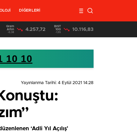
OLOJİ
DİĞERLERİ
Gram
BIST
4.257,72
10.116,83
17:36
/
Mersin’de Uyuşturucu Satıcılarına Operasyon 3 Tutuklama
Altın
100
-0,38
-1,55
1 10 10
Yayınlanma Tarihi: 4 Eylül 2021 14:28
 Konuştu:
zım”
zenlenen ‘Adli Yıl Açılış’