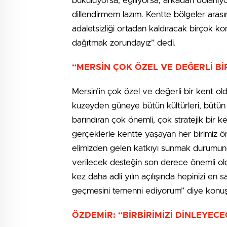
bükülüyorsa, eğiliyorsa, arkadan dolanıy
dillendirmem lazım. Kentte bölgeler arasın
adaletsizliği ortadan kaldıracak birçok 
dağıtmak zorundayız” dedi.
“MERSİN ÇOK ÖZEL VE DEĞERLİ Bİ
Mersin’in çok özel ve değerli bir kent o
kuzeyden güneye bütün kültürleri, bütün 
barındıran çok önemli, çok stratejik bir 
gerçeklerle kentte yaşayan her birimiz önce
elimizden gelen katkıyı sunmak durumund
verilecek desteğin son derece önemli o
kez daha adli yılın açılışında hepinizi en s
geçmesini temenni ediyorum” diye konuş
ÖZDEMİR: “BİRBİRİMİZİ DİNLEYECE