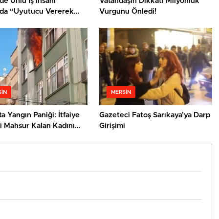
de Ünlü İş İnsanı
Vatandaşın Dikkati Milyonluk
da “Uyutucu Vererek
Vurgunu Önledi!
Saldırı” İddiası
IN
MERSIN
ta Yangın Paniği: İtfaiye
Gazeteci Fatoş Sarıkaya’ya Darp
i Mahsur Kalan Kadını
Girişimi
ı