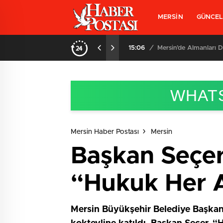
MERSİN
GÜNCE
 Kadını Kurtardı
15:06
/
Mersin’de Almanları D
WHATS
Mersin Haber Postası
Mersin
Başkan Seçer,
“Hukuk Her 
Mersin Büyükşehir Belediye Başkanı 