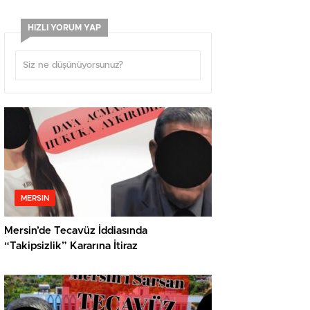
HIZLI YORUM YAP
MERSIN
Mersin’de Tecavüz İddiasında
“Takipsizlik” Kararına İtiraz