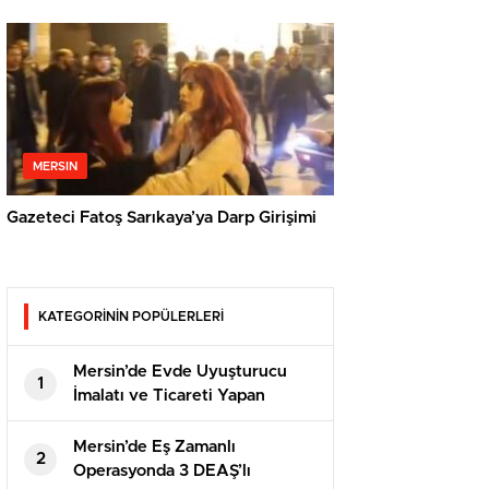
MERSIN
Gazeteci Fatoş Sarıkaya’ya Darp Girişimi
KATEGORİNİN POPÜLERLERİ
Mersin’de Evde Uyuşturucu
1
İmalatı ve Ticareti Yapan
Şahısa Suçüstü
Mersin’de Eş Zamanlı
2
Operasyonda 3 DEAŞ’lı