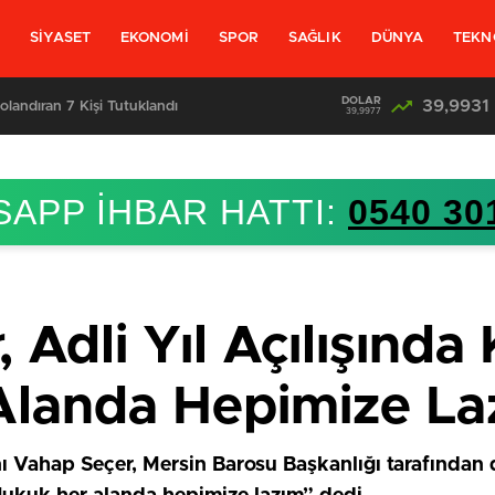
L
SİYASET
EKONOMİ
SPOR
SAĞLIK
DÜNYA
TEKN
DOLAR
39,9931
olandıran 7 Kişi Tutuklandı
39,9977
APP İHBAR HATTI:
0540 30
 Adli Yıl Açılışında
Alanda Hepimize La
Vahap Seçer, Mersin Barosu Başkanlığı tarafından dü