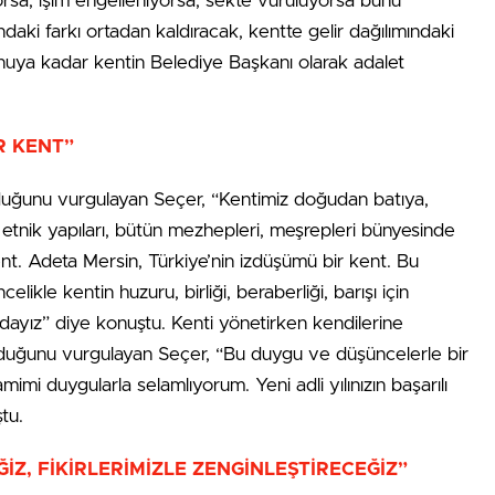
orsa, işim engelleniyorsa, sekte vuruluyorsa bunu
daki farkı ortadan kaldıracak, kentte gelir dağılımındaki
konuya kadar kentin Belediye Başkanı olarak adalet
R KENT”
lduğunu vurgulayan Seçer, “Kentimiz doğudan batıya,
etnik yapıları, bütün mezhepleri, meşrepleri bünyesinde
kent. Adeta Mersin, Türkiye’nin izdüşümü bir kent. Bu
likle kentin huzuru, birliği, beraberliği, barışı için
ayız” diye konuştu. Kenti yönetirken kendilerine
lduğunu vurgulayan Seçer, “Bu duygu ve düşüncelerle bir
amimi duygularla selamlıyorum. Yeni adli yılınızın başarılı
tu.
ĞİZ, FİKİRLERİMİZLE ZENGİNLEŞTİRECEĞİZ”