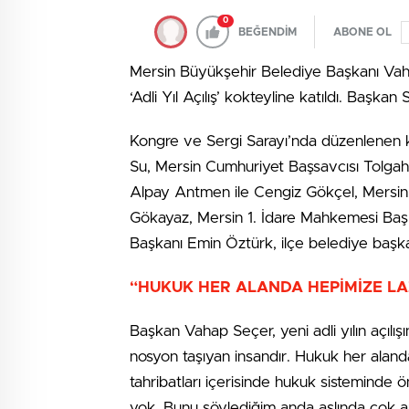
0
BEĞENDİM
ABONE OL
Mersin Büyükşehir Belediye Başkanı Vah
‘Adli Yıl Açılış’ kokteyline katıldı. Başk
Kongre ve Sergi Sarayı’nda düzenlenen ko
Su, Mersin Cumhuriyet Başsavcısı Tolgaha
Alpay Antmen ile Cengiz Gökçel, Mersi
Gökayaz, Mersin 1. İdare Mahkemesi Baş
Başkanı Emin Öztürk, ilçe belediye başkan
“HUKUK HER ALANDA HEPİMİZE LA
Başkan Vahap Seçer, yeni adli yılın açılışı
nosyon taşıyan insandır. Hukuk her aland
tahribatları içerisinde hukuk sisteminde 
yok. Bunu söylediğim anda aslında çok ami