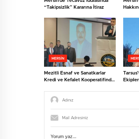
Mersin’de Tecavüz İddiasında
Mersin’
“Takipsizlik” Kararına İtiraz
Hakkın
Cinsel 
MERSIN
MERS
Mezitli Esnaf ve Sanatkarlar
Tarsus’
Kredi ve Kefalet Kooperatifinde
Ekipler
Yeni Başkan: Veysel Metli
Kurtard