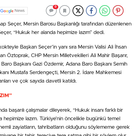
0
News
ap Seçer, Mersin Barosu Başkanlığı tarafından düzenlenen
an Seçer, “Hukuk her alanda hepimize lazım” dedi.
kteyle Başkan Seçer’in yanı sıra Mersin Valisi Ali İhsan
n Öztoprak, CHP Mersin Milletvekilleri Ali Mahir Başarır,
n Baro Başkanı Gazi Özdemir, Adana Baro Başkanı Semih
kanı Mustafa Serdengeçti, Mersin 2. İdare Mahkemesi
ları ve çok sayıda davetli katıldı.
ZIM”
nda başarılı çalışmalar dileyerek, “Hukuk insanı farklı bir
a hepimize lazım. Türkiye’nin öncelikle bugünkü temel
önemli zayiatların, tahribatların olduğunu söylememe gerek
yane bir tabir, tereciye tere satma gibi bir söylem olur