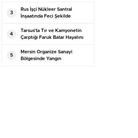
Yakalandı
Rus İşçi Nükleer Santral
3
İnşaatında Feci Şekilde
Hayatını Kaybetti
Tarsus’ta Tır ve Kamyonetin
4
Çarptığı Faruk Batar Hayatını
Kaybetti
Mersin Organize Sanayi
5
Bölgesinde Yangın