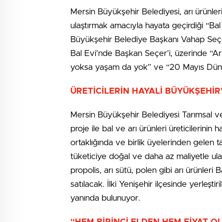
Mersin Büyükşehir Belediyesi, arı ürünler
ulaştırmak amacıyla hayata geçirdiği “Bal E
Büyükşehir Belediye Başkanı Vahap Seçer,
Bal Evi’nde Başkan Seçer’i, üzerinde “Arıla
yoksa yaşam da yok” ve “20 Mayıs Dünya A
ÜRETİCİLERİN HAYALİ BÜYÜKŞEHİR
Mersin Büyükşehir Belediyesi Tarımsal ve 
proje ile bal ve arı ürünleri üreticilerinin ha
ortaklığında ve birlik üyelerinden gelen ta
tüketiciye doğal ve daha az maliyetle ulaştı
propolis, arı sütü, polen gibi arı ürünleri
satılacak. İlki Yenişehir ilçesinde yerleş
yanında bulunuyor.
“HEM BİRİNCİ ELDEN HEM FİYAT O