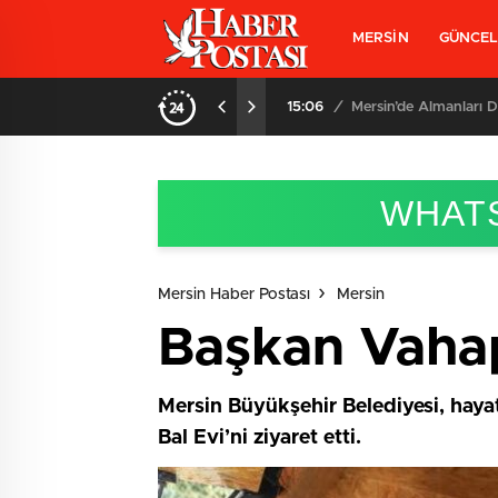
MERSİN
GÜNCE
 Kadını Kurtardı
15:06
/
Mersin’de Almanları D
WHATS
Mersin Haber Postası
Mersin
Başkan Vahap 
Mersin Büyükşehir Belediyesi, hayata
Bal Evi’ni ziyaret etti.