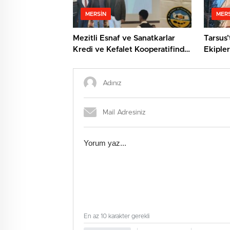
MERSIN
MERS
Mezitli Esnaf ve Sanatkarlar
Tarsus’
Kredi ve Kefalet Kooperatifinde
Ekipler
Yeni Başkan: Veysel Metli
Kurtard
En az 10 karakter gerekli