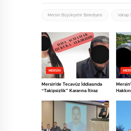
Mersin Büyükşehir Belediyesi
Vahap 
MERSIN
MERS
Mersin’de Tecavüz İddiasında
Mersin’
“Takipsizlik” Kararına İtiraz
Hakkın
Cinsel 