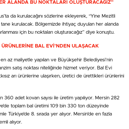
HER ALANDA BU NOKTALARI OLUŞTURACAĞIZ”
s’ta da kurulacağını sözlerine ekleyerek, “Yine Mezitli
r tane kurulacak. Bölgemizde ihtiyaç duyulan her alanda
rlanması için bu noktaları oluşturacağız” diye konuştu.
L ÜRÜNLERİNE BAL EVİ’NDEN ULAŞACAK
en az maliyetle yapılan ve Büyükşehir Belediyesi’nin
tanzim satış noktası niteliğinde hizmet veriyor. Bal Evi
z arı ürünlerine ulaşırken, üretici de ürettikleri ürünlerini
n 360 adet kovan sayısı ile üretim yapılıyor. Mersin 282
kiye’de toplam bal üretimi 109 bin 330 ton düzeyinde
le Türkiye’de 8. sırada yer alıyor. Mersin’de en fazla
emli alıyor.