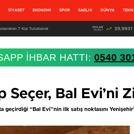
L
SİYASET
EKONOMİ
SPOR
SAĞLIK
DÜNYA
TEKN
DOLAR
39,9931
olandıran 7 Kişi Tutuklandı
39,9977
APP İHBAR HATTI:
0540 30
Seçer, Bal Evi’ni Zi
 geçirdiği “Bal Evi”nin ilk satış noktasını Yenişehir