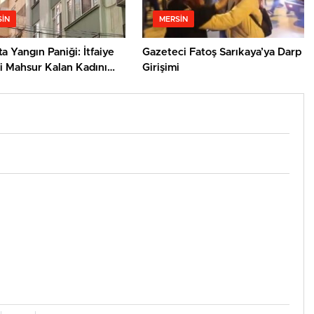
IN
MERSIN
ta Yangın Paniği: İtfaiye
Gazeteci Fatoş Sarıkaya’ya Darp
i Mahsur Kalan Kadını
Girişimi
ı