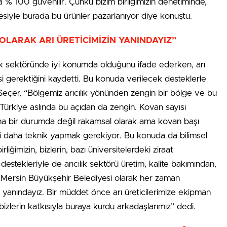
a % 100 güvenilir. Çünkü bizim birliğimizin denetiminde,
emesiyle burada bu ürünler pazarlanıyor diye konuştu.
OLARAK ARI ÜRETİCİMİZİN YANINDAYIZ”
lık sektöründe iyi konumda olduğunu ifade ederken, arı
mesi gerektiğini kaydetti. Bu konuda verilecek desteklerle
 Seçer, “Bölgemiz arıcılık yönünden zengin bir bölge ve bu
 Türkiye aslında bu açıdan da zengin. Kovan sayısı
ena bir durumda değil rakamsal olarak ama kovan başı
imi daha teknik yapmak gerekiyor. Bu konuda da bilimsel
liğimizin, bizlerin, bazı üniversitelerdeki ziraat
 destekleriyle de arıcılık sektörü üretim, kalite bakımından,
de Mersin Büyükşehir Belediyesi olarak her zaman
de yanındayız. Bir müddet önce arı üreticilerimize ekipman
izlerin katkısıyla buraya kurdu arkadaşlarımız” dedi.