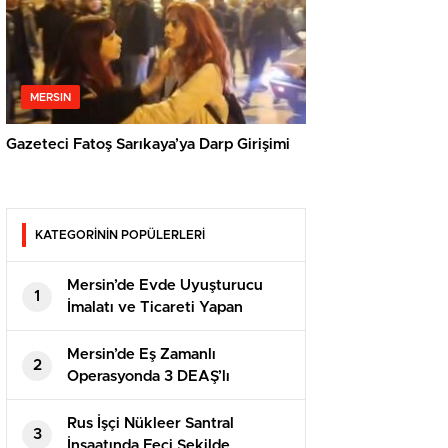
MERSIN
Gazeteci Fatoş Sarıkaya’ya Darp Girişimi
KATEGORİNİN POPÜLERLERİ
Mersin’de Evde Uyuşturucu
1
İmalatı ve Ticareti Yapan
Şahısa Suçüstü
Mersin’de Eş Zamanlı
2
Operasyonda 3 DEAŞ’lı
Yakalandı
Rus İşçi Nükleer Santral
3
İnşaatında Feci Şekilde