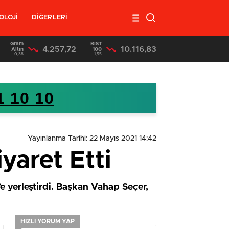
OLOJİ
DİĞERLERİ
Gram
BIST
4.257,72
10.116,83
17:36
/
Mersin’de Uyuşturucu Satıcılarına Operasyon 3 Tutuklama
Altın
100
-0,38
-1,55
1 10 10
Yayınlanma Tarihi: 22 Mayıs 2021 14:42
yaret Etti
’e yerleştirdi. Başkan Vahap Seçer,
HIZLI YORUM YAP