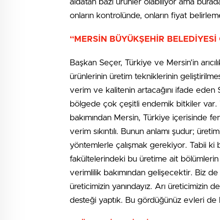
aldatan bazı ürünler olabiliyor ama burad
onların kontrolünde, onların fiyat belirl
“MERSİN BÜYÜKŞEHİR BELEDİYESİ 
Başkan Seçer, Türkiye ve Mersin’in arıcı
ürünlerinin üretim tekniklerinin geliştiril
verim ve kalitenin artacağını ifade eden
bölgede çok çeşitli endemik bitkiler var.
bakımından Mersin, Türkiye içerisinde f
verim sıkıntılı. Bunun anlamı şudur; üret
yöntemlerle çalışmak gerekiyor. Tabii ki bir
fakültelerindeki bu üretime ait bölümlerin
verimlilik bakımından gelişecektir. Biz 
üreticimizin yanındayız. Arı üreticimizin 
desteği yaptık. Bu gördüğünüz evleri de b