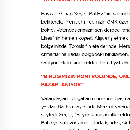
Başkan Vahap Seçer, Bal Evi’nin vatanda
belirterek, “Yenişehir ilçemizin GMK üze
bölge. Vatandaşlarımızın son derece raha
Lisesi’nin hemen köşesi. Alışveriş etmek 
bölgemizde, Toroslar’ın eteklerinde, Mers
ormanlarına kadar bölgedeki bitkilerden, o
satılıyor. Hem birinci elden hem fiyat ol
“BİRLİĞİMİZİN KONTROLÜNDE, ONL
PAZARLANIYOR”
Vatandaşların doğal arı ürünlerine ulaşm
yapılan Bal Evi sayesinde Mersinli vatanda
söyledi. Seçer, “Biliyorsunuz arıcılık se
Bal diye satılıyor ama aslında içinde çok far