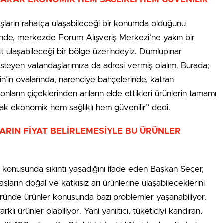
şların rahatça ulaşabileceği bir konumda olduğunu
rinde, merkezde Forum Alışveriş Merkezi’ne yakın bir
t ulaşabileceği bir bölge üzerindeyiz. Dumlupınar
isteyen vatandaşlarımıza da adresi vermiş olalım. Burada;
in’in ovalarında, narenciye bahçelerinde, katran
nların çiçeklerinden arıların elde ettikleri ürünlerin tamamı
arak ekonomik hem sağlıklı hem güvenilir” dedi.
ARIN FİYAT BELİRLEMESİYLE BU ÜRÜNLER
a konusunda sıkıntı yaşadığını ifade eden Başkan Seçer,
şların doğal ve katkısız arı ürünlerine ulaşabileceklerini
ktöründe ürünler konusunda bazı problemler yaşanabiliyor.
klı ürünler olabiliyor. Yani yanıltıcı, tüketiciyi kandıran,