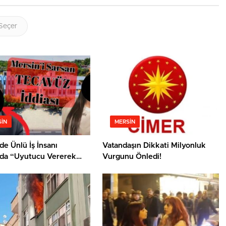
Seçer
IN
MERSIN
de Ünlü İş İnsanı
Vatandaşın Dikkati Milyonluk
da “Uyutucu Vererek
Vurgunu Önledi!
Saldırı” İddiası