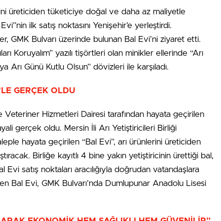
ini üreticiden tüketiciye doğal ve daha az maliyetle
vi”nin ilk satış noktasını Yenişehir’e yerleştirdi.
 GMK Bulvarı üzerinde bulunan Bal Evi’ni ziyaret etti.
rı Koruyalım” yazılı tişörtleri olan minikler ellerinde “Arı
rı Günü Kutlu Olsun” dövizleri ile karşıladı.
’LE GERÇEK OLDU
Veteriner Hizmetleri Dairesi tarafından hayata geçirilen
yali gerçek oldu. Mersin İli Arı Yetiştiricileri Birliği
leple hayata geçirilen “Bal Evi”, arı ürünlerini üreticiden
racak. Birliğe kayıtlı 4 bine yakın yetiştiricinin ürettiği bal,
 Bal Evi satış noktaları aracılığıyla doğrudan vatandaşlara
tirilen Bal Evi, GMK Bulvarı’nda Dumlupunar Anadolu Lisesi
LARAK EKONOMİK HEM SAĞLIKLI HEM GÜVENİLİR”