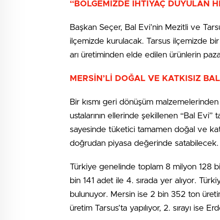
“BÖLGEMİZDE İHTİYAÇ DUYULAN 
Başkan Seçer, Bal Evi’nin Mezitli ve Tarsu
ilçemizde kurulacak. Tarsus ilçemizde bi
arı üretiminden elde edilen ürünlerin paza
MERSİN’Lİ DOĞAL VE KATKISIZ BA
Bir kısmı geri dönüşüm malzemelerinden 
ustalarının ellerinde şekillenen “Bal Evi” 
sayesinde tüketici tamamen doğal ve katkısı
doğrudan piyasa değerinde satabilecek.
Türkiye genelinde toplam 8 milyon 128 bi
bin 141 adet ile 4. sırada yer alıyor. Tür
bulunuyor. Mersin ise 2 bin 352 ton üretim
üretim Tarsus’ta yapılıyor, 2. sırayı ise Erd