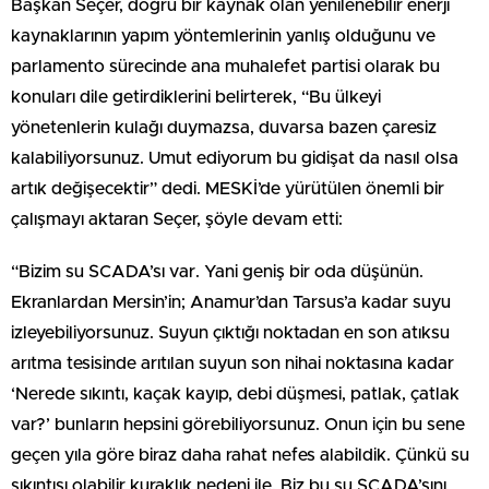
Başkan Seçer, doğru bir kaynak olan yenilenebilir enerji
kaynaklarının yapım yöntemlerinin yanlış olduğunu ve
parlamento sürecinde ana muhalefet partisi olarak bu
konuları dile getirdiklerini belirterek, “Bu ülkeyi
yönetenlerin kulağı duymazsa, duvarsa bazen çaresiz
kalabiliyorsunuz. Umut ediyorum bu gidişat da nasıl olsa
artık değişecektir” dedi. MESKİ’de yürütülen önemli bir
çalışmayı aktaran Seçer, şöyle devam etti:
“Bizim su SCADA’sı var. Yani geniş bir oda düşünün.
Ekranlardan Mersin’in; Anamur’dan Tarsus’a kadar suyu
izleyebiliyorsunuz. Suyun çıktığı noktadan en son atıksu
arıtma tesisinde arıtılan suyun son nihai noktasına kadar
‘Nerede sıkıntı, kaçak kayıp, debi düşmesi, patlak, çatlak
var?’ bunların hepsini görebiliyorsunuz. Onun için bu sene
geçen yıla göre biraz daha rahat nefes alabildik. Çünkü su
sıkıntısı olabilir kuraklık nedeni ile. Biz bu su SCADA’sını