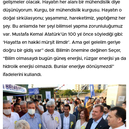
gelişmeler olacak. Hayatın her alanı bir mühendislik diye
düşünüyorum. Kurgu, bir mühendislik kurgusu. Hayatın o
doğal sirkülasyonu; yaşamımız, hareketimiz, yaptığımız her
şey. Bu anlamda her şeyi bilimsel yapma zorunluluğumuz
var. Mustafa Kemal Atatürk’ün 100 yıl önce söylediği gibi:
‘Hayatta en hakiki mürşit ilimdir’. Ama gel gelelim geriye
doğru bir gidiş var” dedi. Bilimin önemine değinen Seçer,
“Bilim olmasaydı bugün güneş enerjisi, rüzgar enerjisi ya da
hidrolik enerjisi olmazdı. Bunlar enerjiye dönüşmezdi”
ifadelerini kullandı.