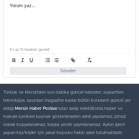
En az 10 karakter gerekli
Gönder
Türkiye ve Mersin’den son dakika güncel haberler; siyasetten
teknolojiye, spordan magazine kadar bütün konuların güncel yer
aldığı
Mersin Haber Postası
'ndan takip edebilirsiniz.Haber ve
makale içerikleri kaynak gösterilmeden alıntı yapılamaz, izinsiz
olarak kopyalanamaz, başka yerde yayınlanamaz. Aykırı işlem
yapan kişi/kişiler için yasal başvuru hakkı saklı tutulmaktadır.