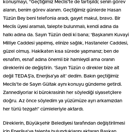
konuşmayı, “Geçtiğimiz Meclis’te de tartışıldı; senin görev
alanın, benim görev alanım. Geçtiğimiz günlerde Hasan
Tüzün Bey beni telefonla aradı, gayet makul, bravo. Bir
Meclis üyesi aramalı, talepte bulunmalı, kendi adına da
halkı adına da. Sayın Tüzün dedi ki bana; ‘Başkanım Kuvayi
Milliye Caddesi yapılmış, elinize sağlık, Hastaneler Caddesi,
güzel olmuş. Hakikaten kısa sürede yapmanız; ben de
esnafım, esnaf adına önemli bir hamleydi ama oranın
direklerini de değiştirin. ‘Sayın Tüzün o direkler bize ait
değil TEDAŞ’a, Enerjisa’ya ait’ dedim. Bakın geçtiğimiz
Meclis’te de Sayın Gültak aynı konuyu gündeme getirdi.
Zannediyorlar ki bürokrasinin her söylediği siyasetçilere
doğru. Az önce söyledim ya yüzümüze ayrı arkamızdan
her türlü tezgah” cümleleriyle aktardı.
Direklerin, Büyükşehir Belediyesi tarafından değiştirilmesi
için Enerjisa’ya talepte bulunduklarını aktaran Başkan