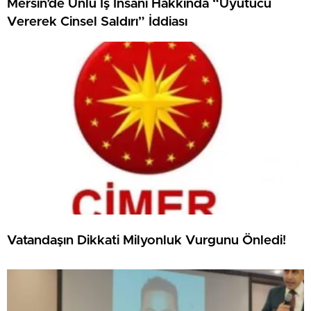
Mersin’de Ünlü İş İnsanı Hakkında “Uyutucu
Vererek Cinsel Saldırı” İddiası
Vatandaşın Dikkati Milyonluk Vurgunu Önledi!