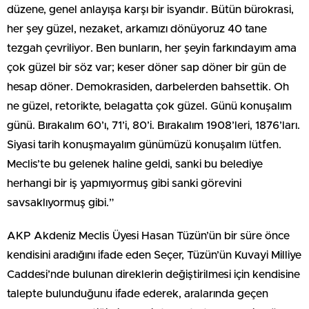
düzene, genel anlayışa karşı bir isyandır. Bütün bürokrasi,
her şey güzel, nezaket, arkamızı dönüyoruz 40 tane
tezgah çevriliyor. Ben bunların, her şeyin farkındayım ama
çok güzel bir söz var; keser döner sap döner bir gün de
hesap döner. Demokrasiden, darbelerden bahsettik. Oh
ne güzel, retorikte, belagatta çok güzel. Günü konuşalım
günü. Bırakalım 60’ı, 71’i, 80’i. Bırakalım 1908’leri, 1876’ları.
Siyasi tarih konuşmayalım günümüzü konuşalım lütfen.
Meclis’te bu gelenek haline geldi, sanki bu belediye
herhangi bir iş yapmıyormuş gibi sanki görevini
savsaklıyormuş gibi.”
AKP Akdeniz Meclis Üyesi Hasan Tüzün’ün bir süre önce
kendisini aradığını ifade eden Seçer, Tüzün’ün Kuvayi Milliye
Caddesi’nde bulunan direklerin değiştirilmesi için kendisine
talepte bulunduğunu ifade ederek, aralarında geçen