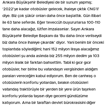
Ankara Büyükşehir Belediyesi de bir sunum yapmış;
‘2022’ye kadar otobüsler gelecek, ihaleye çıktık CNG’li’
diye. Biz çok şükür onları daha önce başlattık. Gün itibari
ile 63 tane seferde. Eğer teveccüh buyururlarsa 100-110
tane daha alacağız, lütfen imzalasınlar. Sayın Ankara
Büyükşehir Belediye Başkanı da ‘Bu daha önce verilseydi
biz daha önce ihaleye çıkardık’ diyor. Yani benim bir önceki
toplantıda söylediğimi; hani 152 milyon liraya alacağımız
otobüsleri şu anda aslında biz 255 milyon dedim ya 103
milyon liralık bir farktan bahsettim. Tabii ki gıcır gıcır
otobüsler, her birine bu vatandaşın vergisinden aldığım
paraları vereceğim kabul ediyorum. Ben de canhıraş o
otobüslerin konforlu yollardan, bırakın otobüsleri
vatandaş traktörüyle bir yerden bir yere ürün taşırken
konforlu yollarda taşısın diye gecemi gündüzüme
katıyorum. Ama bir taraftan devlet bürokrasisini diğer