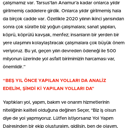
çalışmamız var. Tarsus’tan Anamur’a kadar onlarca yıldır
girilmemiş caddelere girdik. Onlarca yıldır girilmemiş hala
da birçok cadde var. Özellikle 2020 yılının ikinci yarısından
sonra çok süratle biz yoğun çalışmalara; sanat yapıları,
köprü, köprülü kavşak, menfez; insanların bir yerden bir
yere ulaşımını kolaylaştıracak çalışmalara çok büyük önem
veriyoruz. Bu yıl, geçen yılın devreden ödeneği ile 500
milyonun üzerinde yol asfalt birimimizin harcaması var,
önemlidir.”
“BEŞ YIL ÖNCE YAPILAN YOLLARI DA ANALİZ
EDELİM, ŞİMDİ Kİ YAPILAN YOLLARI DA”
Yaptıkları yol, yapım, bakım ve onarım hizmetlerinin
niteliğinin kaliteli olduğuna değinen Seçer, “Biz iş olsun
diye de yol yapmıyoruz. Lütfen istiyorsanız Yol Yapım
Dairesinden bir ekip oluşturalım, gidilsin, ben de olayım,