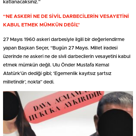
katlanacaksınız.”
“NE ASKERİ NE DE SİVİL DARBECİLERİN VESAYETİNİ
KABUL ETMEK MÜMKÜN DEĞİL”
27 Mayıs 1960 askeri darbesiyle ilgili bir değerlendirme
yapan Başkan Seçer, “Bugün 27 Mayıs. Millet iradesi
üzerinde ne askeri ne de sivil darbecilerin vesayetini kabul
etmek mümkün değil. Ulu Önder Mustafa Kemal
Atatürk’ün dediği gibi; ‘Egemenlik kayıtsız şartsız
milletindir’, nokta” dedi.