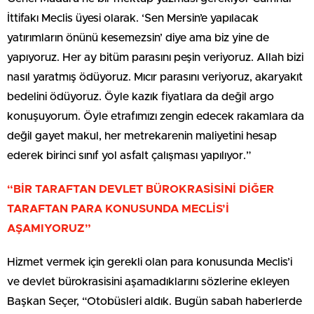
İttifakı Meclis üyesi olarak. ‘Sen Mersin’e yapılacak
yatırımların önünü kesemezsin’ diye ama biz yine de
yapıyoruz. Her ay bitüm parasını peşin veriyoruz. Allah bizi
nasıl yaratmış ödüyoruz. Mıcır parasını veriyoruz, akaryakıt
bedelini ödüyoruz. Öyle kazık fiyatlara da değil argo
konuşuyorum. Öyle etrafımızı zengin edecek rakamlara da
değil gayet makul, her metrekarenin maliyetini hesap
ederek birinci sınıf yol asfalt çalışması yapılıyor.”
“BİR TARAFTAN DEVLET BÜROKRASİSİNİ DİĞER
TARAFTAN PARA KONUSUNDA MECLİS’İ
AŞAMIYORUZ”
Hizmet vermek için gerekli olan para konusunda Meclis’i
ve devlet bürokrasisini aşamadıklarını sözlerine ekleyen
Başkan Seçer, “Otobüsleri aldık. Bugün sabah haberlerde