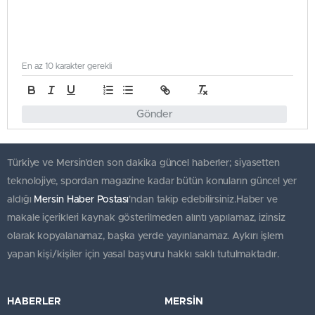
En az 10 karakter gerekli
Gönder
Türkiye ve Mersin’den son dakika güncel haberler; siyasetten
teknolojiye, spordan magazine kadar bütün konuların güncel yer
aldığı
Mersin Haber Postası
'ndan takip edebilirsiniz.Haber ve
makale içerikleri kaynak gösterilmeden alıntı yapılamaz, izinsiz
olarak kopyalanamaz, başka yerde yayınlanamaz. Aykırı işlem
yapan kişi/kişiler için yasal başvuru hakkı saklı tutulmaktadır.
HABERLER
MERSİN