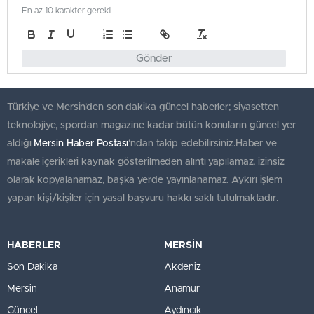
En az 10 karakter gerekli
Gönder
Türkiye ve Mersin’den son dakika güncel haberler; siyasetten
teknolojiye, spordan magazine kadar bütün konuların güncel yer
aldığı
Mersin Haber Postası
'ndan takip edebilirsiniz.Haber ve
makale içerikleri kaynak gösterilmeden alıntı yapılamaz, izinsiz
olarak kopyalanamaz, başka yerde yayınlanamaz. Aykırı işlem
yapan kişi/kişiler için yasal başvuru hakkı saklı tutulmaktadır.
HABERLER
MERSİN
Son Dakika
Akdeniz
Mersin
Anamur
Güncel
Aydıncık