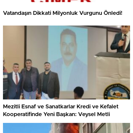
Vatandaşın Dikkati Milyonluk Vurgunu Önledi!
Mezitli Esnaf ve Sanatkarlar Kredi ve Kefalet
Kooperatifinde Yeni Başkan: Veysel Metli