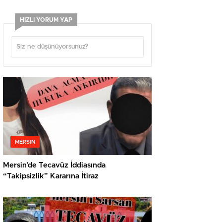
HIZLI YORUM YAP
MERSIN
Mersin’de Tecavüz İddiasında
“Takipsizlik” Kararına İtiraz