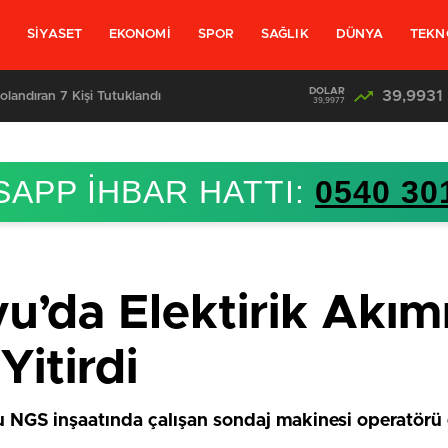
L
SİYASET
EKONOMİ
SPOR
SAĞLIK
DÜNYA
TEKN
DOLAR
39,9931
olandıran 7 Kişi Tutuklandı
39,9977
APP İHBAR HATTI:
0540 30
u’da Elektirik Akım
Yitirdi
u NGS inşaatında çalışan sondaj makinesi operatörü