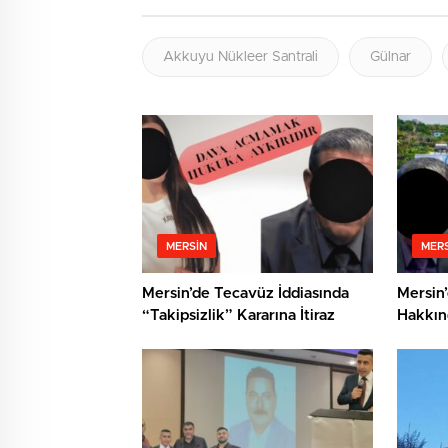
Akkuyu Nükleer Santrali
Gülnar
MERSIN
MERS
Mersin’de Tecavüz İddiasında
Mersin’
“Takipsizlik” Kararına İtiraz
Hakkın
Cinsel 