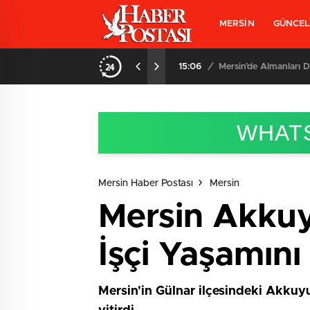
MERSİN
GÜNCE
 Kadını Kurtardı
15:06
/
Mersin’de Almanları D
WHATS
Mersin Haber Postası
Mersin
Mersin Akkuy
İşçi Yaşamını 
Mersin'in Gülnar ilçesindeki Akkuy