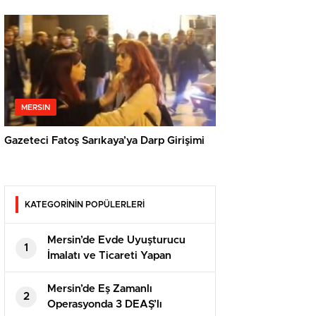
MERSIN
Gazeteci Fatoş Sarıkaya’ya Darp Girişimi
KATEGORİNİN POPÜLERLERİ
Mersin’de Evde Uyuşturucu
1
İmalatı ve Ticareti Yapan
Şahısa Suçüstü
Mersin’de Eş Zamanlı
2
Operasyonda 3 DEAŞ’lı