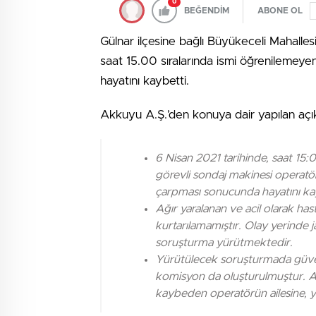
0
BEĞENDİM
ABONE OL
Gülnar ilçesine bağlı Büyükeceli Mahall
saat 15.00 sıralarında ismi öğrenilemeyen
hayatını kaybetti.
Akkuyu A.Ş.’den konuya dair yapılan açık
6 Nisan 2021 tarihinde, saat 15:0
görevli sondaj makinesi operatö
çarpması sonucunda hayatını ka
Ağır yaralanan ve acil olarak ha
kurtarılamamıştır. Olay yerinde j
soruşturma yürütmektedir.
Yürütülecek soruşturmada güven
komisyon da oluşturulmuştur. A
kaybeden operatörün ailesine, yak