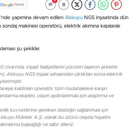
0
News
esi’nde yapımına devam edilen
Akkuyu
NGS inşaatında dün
 sondaj makinesi operatörü, elektrik akımına kapılarak
laması şu şekilde:
0 civarında, inşaat faaliyetlerini yürüten taşeron şirkette
rü, Akkuyu NGS inşaat sahasından çıktıktan sonra elektrik
ybetmiştir.
staneye kaldırılan operatör, tüm müdahalelere karşın
andarma ekipleri, olayın aydınlatılması için araştırma ve
lik kuvvetlerine gereken desteğin sağlanması için
kkuyu Nükleer A.Ş. olarak bu üzücü olayda hayatını
ınlarına başsağlığı ve sabır dileriz.