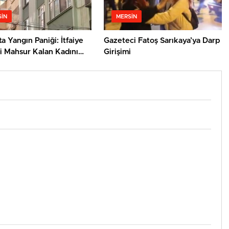
IN
MERSIN
ta Yangın Paniği: İtfaiye
Gazeteci Fatoş Sarıkaya’ya Darp
i Mahsur Kalan Kadını
Girişimi
ı