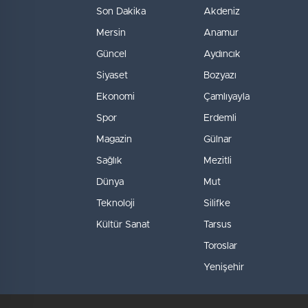
Son Dakika
Akdeniz
Mersin
Anamur
Güncel
Aydıncık
Siyaset
Bozyazı
Ekonomi
Çamlıyayla
Spor
Erdemli
Magazin
Gülnar
Sağlık
Mezitli
Dünya
Mut
Teknoloji
Silifke
Kültür Sanat
Tarsus
Toroslar
Yenişehir