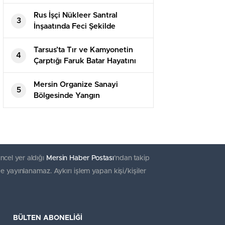
Yakalandı
Rus İşçi Nükleer Santral
3
İnşaatında Feci Şekilde
Hayatını Kaybetti
Tarsus’ta Tır ve Kamyonetin
4
Çarptığı Faruk Batar Hayatını
Kaybetti
Mersin Organize Sanayi
5
Bölgesinde Yangın
ncel yer aldığı
Mersin Haber Postası
'ndan takip
e yayınlanamaz. Aykırı işlem yapan kişi/kişiler
BÜLTEN ABONELİĞİ