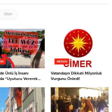
Ölüm
IN
MERSIN
de Ünlü İş İnsanı
Vatandaşın Dikkati Milyonluk
da “Uyutucu Vererek
Vurgunu Önledi!
Saldırı” İddiası