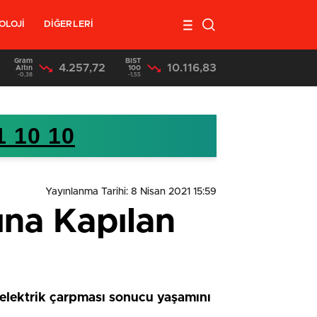
OLOJİ
DİĞERLERİ
Gram
BIST
4.257,72
10.116,83
17:36
/
Mersin’de Uyuşturucu Satıcılarına Operasyon 3 Tutuklama
Altın
100
-0,38
-1,55
1 10 10
Yayınlanma Tarihi: 8 Nisan 2021 15:59
ına Kapılan
 elektrik çarpması sonucu yaşamını