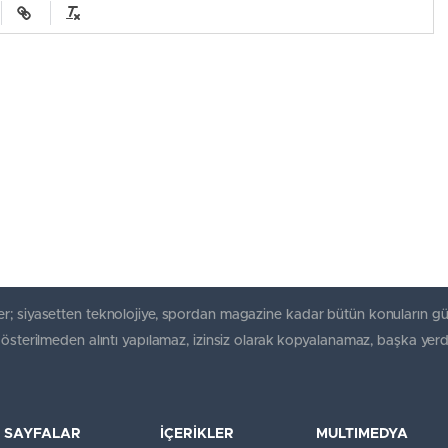
r; siyasetten teknolojiye, spordan magazine kadar bütün konuların gü
gösterilmeden alıntı yapılamaz, izinsiz olarak kopyalanamaz, başka yerd
SAYFALAR
İÇERİKLER
MULTIMEDYA