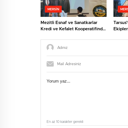
MERSIN
MERS
Mezitli Esnaf ve Sanatkarlar
Tarsus’
Kredi ve Kefalet Kooperatifinde
Ekipler
Yeni Başkan: Veysel Metli
Kurtard
En az 10 karakter gerekli