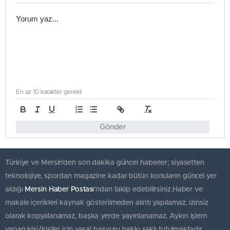
En az 10 karakter gerekli
Gönder
Türkiye ve Mersin’den son dakika güncel haberler; siyasetten
teknolojiye, spordan magazine kadar bütün konuların güncel yer
aldığı
Mersin Haber Postası
'ndan takip edebilirsiniz.Haber ve
makale içerikleri kaynak gösterilmeden alıntı yapılamaz, izinsiz
olarak kopyalanamaz, başka yerde yayınlanamaz. Aykırı işlem
yapan kişi/kişiler için yasal başvuru hakkı saklı tutulmaktadır.