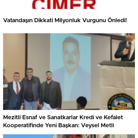
Vatandaşın Dikkati Milyonluk Vurgunu Önledi!
Mezitli Esnaf ve Sanatkarlar Kredi ve Kefalet
Kooperatifinde Yeni Başkan: Veysel Metli