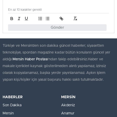
En az 10 karakter gerekli
Gönder
Türkiye ve Mersin’den son dakika güncel haberler; siyasetten
teknolojiye, spordan magazine kadar bütün konuların güncel yer
aldığı
Mersin Haber Postası
'ndan takip edebilirsiniz.Haber ve
makale içerikleri kaynak gösterilmeden alıntı yapılamaz, izinsiz
olarak kopyalanamaz, başka yerde yayınlanamaz. Aykırı işlem
yapan kişi/kişiler için yasal başvuru hakkı saklı tutulmaktadır.
HABERLER
MERSİN
Son Dakika
Akdeniz
Mersin
Anamur