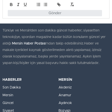
Gönder
Türkiye ve Mersin’den son dakika güncel haberler; siyasetten
teknolojiye, spordan magazine kadar bütün konuların güncel yer
aldığı
Mersin Haber Postası
'ndan takip edebilirsiniz.Haber ve
makale içerikleri kaynak gösterilmeden alıntı yapılamaz, izinsiz
olarak kopyalanamaz, başka yerde yayınlanamaz. Aykırı işlem
yapan kişi/kişiler için yasal başvuru hakkı saklı tutulmaktadır.
HABERLER
MERSİN
Son Dakika
Akdeniz
Mersin
Anamur
Güncel
Aydıncık
Siyaset
Bozyazı