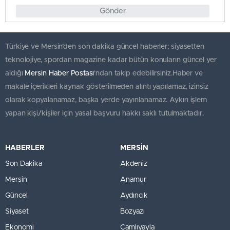
Gönder
Türkiye ve Mersin’den son dakika güncel haberler; siyasetten
teknolojiye, spordan magazine kadar bütün konuların güncel yer
aldığı
Mersin Haber Postası
'ndan takip edebilirsiniz.Haber ve
makale içerikleri kaynak gösterilmeden alıntı yapılamaz, izinsiz
olarak kopyalanamaz, başka yerde yayınlanamaz. Aykırı işlem
yapan kişi/kişiler için yasal başvuru hakkı saklı tutulmaktadır.
HABERLER
MERSİN
Son Dakika
Akdeniz
Mersin
Anamur
Güncel
Aydıncık
Siyaset
Bozyazı
Ekonomi
Çamlıyayla