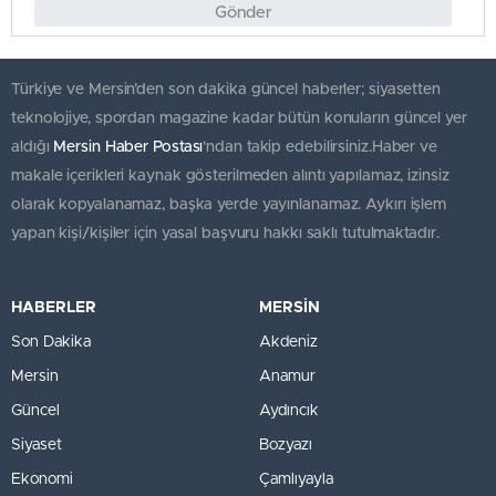
Gönder
Türkiye ve Mersin’den son dakika güncel haberler; siyasetten
teknolojiye, spordan magazine kadar bütün konuların güncel yer
aldığı
Mersin Haber Postası
'ndan takip edebilirsiniz.Haber ve
makale içerikleri kaynak gösterilmeden alıntı yapılamaz, izinsiz
olarak kopyalanamaz, başka yerde yayınlanamaz. Aykırı işlem
yapan kişi/kişiler için yasal başvuru hakkı saklı tutulmaktadır.
HABERLER
MERSİN
Son Dakika
Akdeniz
Mersin
Anamur
Güncel
Aydıncık
Siyaset
Bozyazı
Ekonomi
Çamlıyayla