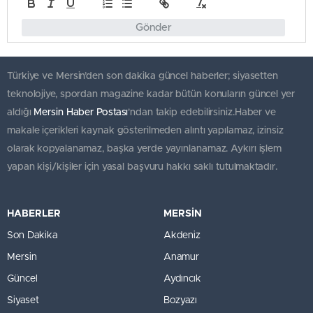
Gönder
Türkiye ve Mersin’den son dakika güncel haberler; siyasetten
teknolojiye, spordan magazine kadar bütün konuların güncel yer
aldığı
Mersin Haber Postası
'ndan takip edebilirsiniz.Haber ve
makale içerikleri kaynak gösterilmeden alıntı yapılamaz, izinsiz
olarak kopyalanamaz, başka yerde yayınlanamaz. Aykırı işlem
yapan kişi/kişiler için yasal başvuru hakkı saklı tutulmaktadır.
HABERLER
MERSİN
Son Dakika
Akdeniz
Mersin
Anamur
Güncel
Aydıncık
Siyaset
Bozyazı