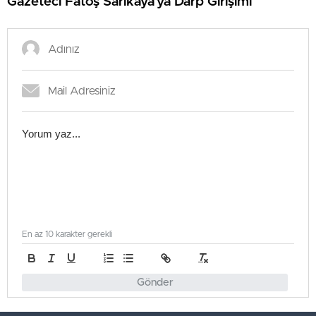
Gazeteci Fatoş Sarıkaya’ya Darp Girişimi
En az 10 karakter gerekli
Gönder