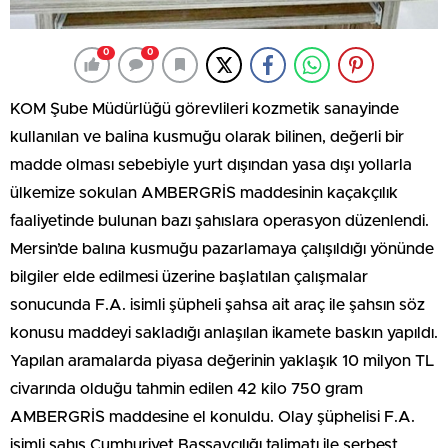
0
0
KOM Şube Müdürlüğü görevlileri kozmetik sanayinde
kullanılan ve balina kusmuğu olarak bilinen, değerli bir
madde olması sebebiyle yurt dışından yasa dışı yollarla
ülkemize sokulan AMBERGRİS maddesinin kaçakçılık
faaliyetinde bulunan bazı şahıslara operasyon düzenlendi.
Mersin’de balına kusmuğu pazarlamaya çalışıldığı yönünde
bilgiler elde edilmesi üzerine başlatılan çalışmalar
sonucunda F.A. isimli şüpheli şahsa ait araç ile şahsın söz
konusu maddeyi sakladığı anlaşılan ikamete baskın yapıldı.
Yapılan aramalarda piyasa değerinin yaklaşık 10 milyon TL
civarında olduğu tahmin edilen 42 kilo 750 gram
AMBERGRİS maddesine el konuldu. Olay şüphelisi F.A.
isimli şahıs Cumhuriyet Başsavcılığı talimatı ile serbest