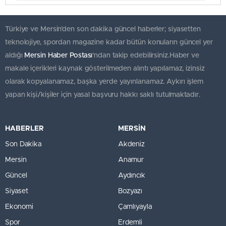
Türkiye ve Mersin’den son dakika güncel haberler; siyasetten
teknolojiye, spordan magazine kadar bütün konuların güncel yer
aldığı
Mersin Haber Postası
'ndan takip edebilirsiniz.Haber ve
makale içerikleri kaynak gösterilmeden alıntı yapılamaz, izinsiz
olarak kopyalanamaz, başka yerde yayınlanamaz. Aykırı işlem
yapan kişi/kişiler için yasal başvuru hakkı saklı tutulmaktadır.
HABERLER
MERSİN
Son Dakika
Akdeniz
Mersin
Anamur
Güncel
Aydıncık
Siyaset
Bozyazı
Ekonomi
Çamlıyayla
Spor
Erdemli