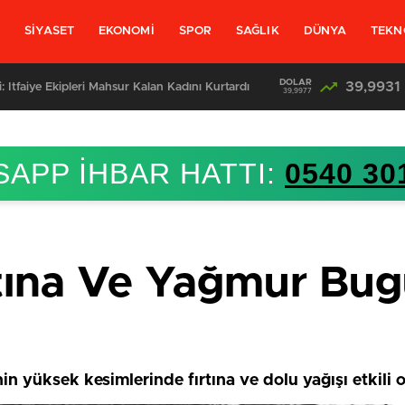
L
SİYASET
EKONOMİ
SPOR
SAĞLIK
DÜNYA
TEKN
DOLAR
39,9931
: İtfaiye Ekipleri Mahsur Kalan Kadını Kurtardı
39,9977
APP İHBAR HATTI:
0540 30
tına Ve Yağmur Bugü
inin yüksek kesimlerinde fırtına ve dolu yağışı etkili