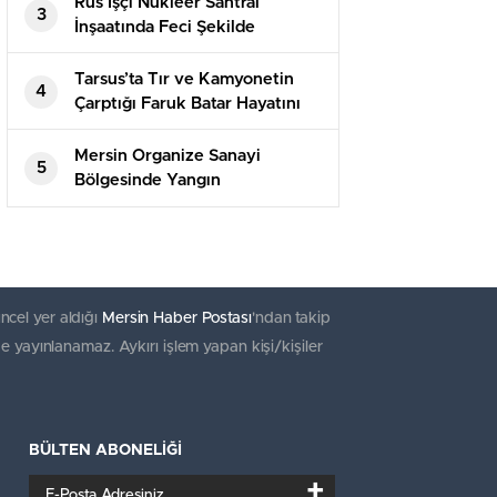
Rus İşçi Nükleer Santral
3
İnşaatında Feci Şekilde
Hayatını Kaybetti
Tarsus’ta Tır ve Kamyonetin
4
Çarptığı Faruk Batar Hayatını
Kaybetti
Mersin Organize Sanayi
5
Bölgesinde Yangın
ncel yer aldığı
Mersin Haber Postası
'ndan takip
e yayınlanamaz. Aykırı işlem yapan kişi/kişiler
BÜLTEN ABONELİĞİ
+