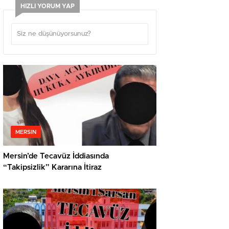
HIZLI YORUM YAP
MERSIN
Mersin’de Tecavüz İddiasında
“Takipsizlik” Kararına İtiraz