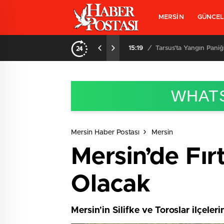
MERSİN
GÜNCE
15:19
/
Tarsus’ta Yangın Paniği
WHATS
Mersin Haber Postası
Mersin
Mersin’de Fır
Olacak
Mersin'in Silifke ve Toroslar ilçeler