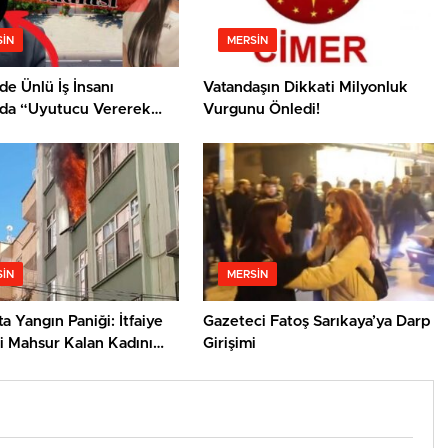
IN
MERSIN
de Ünlü İş İnsanı
Vatandaşın Dikkati Milyonluk
da “Uyutucu Vererek
Vurgunu Önledi!
Saldırı” İddiası
IN
MERSIN
ta Yangın Paniği: İtfaiye
Gazeteci Fatoş Sarıkaya’ya Darp
i Mahsur Kalan Kadını
Girişimi
ı