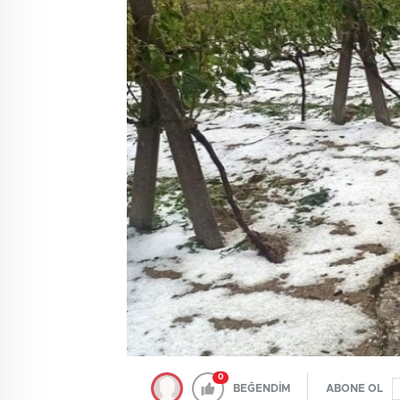
0
BEĞENDİM
ABONE OL