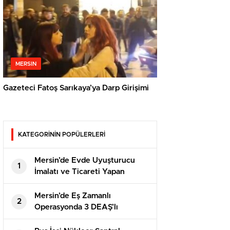
MERSIN
Gazeteci Fatoş Sarıkaya’ya Darp Girişimi
KATEGORİNİN POPÜLERLERİ
Mersin’de Evde Uyuşturucu
1
İmalatı ve Ticareti Yapan
Şahısa Suçüstü
Mersin’de Eş Zamanlı
2
Operasyonda 3 DEAŞ’lı
Yakalandı