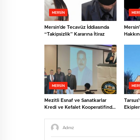
MERSIN
MERS
Mersin’de Tecavüz İddiasında
Mersin’
“Takipsizlik” Kararına İtiraz
Hakkın
Cinsel 
MERSIN
MERS
Mezitli Esnaf ve Sanatkarlar
Tarsus’
Kredi ve Kefalet Kooperatifinde
Ekipler
Yeni Başkan: Veysel Metli
Kurtard