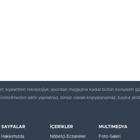
r; siyasetten teknolojiye, spordan magazine kadar bütün konuların gü
gösterilmeden alıntı yapılamaz, izinsiz olarak kopyalanamaz, başka yerd
SAYFALAR
İÇERİKLER
MULTIMEDYA
Hakkımızda
Nöbetçi Eczaneler
Foto Galeri