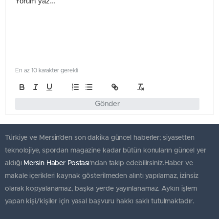
En az 10 karakter gerekli
Gönder
Türkiye ve Mersin’den son dakika güncel haberler; siyasetten
teknolojiye, spordan magazine kadar bütün konuların güncel yer
aldığı
Mersin Haber Postası
'ndan takip edebilirsiniz.Haber ve
makale içerikleri kaynak gösterilmeden alıntı yapılamaz, izinsiz
olarak kopyalanamaz, başka yerde yayınlanamaz. Aykırı işlem
yapan kişi/kişiler için yasal başvuru hakkı saklı tutulmaktadır.