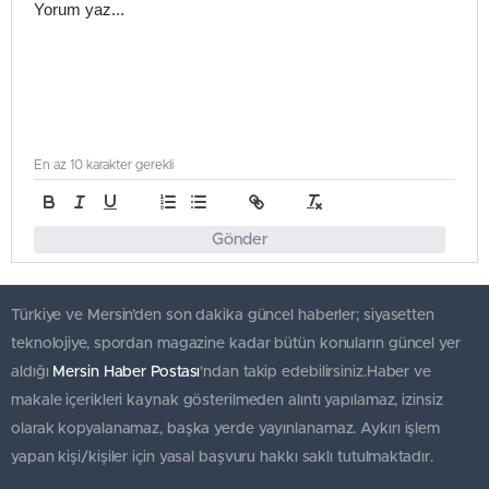
En az 10 karakter gerekli
Gönder
Türkiye ve Mersin’den son dakika güncel haberler; siyasetten
teknolojiye, spordan magazine kadar bütün konuların güncel yer
aldığı
Mersin Haber Postası
'ndan takip edebilirsiniz.Haber ve
makale içerikleri kaynak gösterilmeden alıntı yapılamaz, izinsiz
olarak kopyalanamaz, başka yerde yayınlanamaz. Aykırı işlem
yapan kişi/kişiler için yasal başvuru hakkı saklı tutulmaktadır.