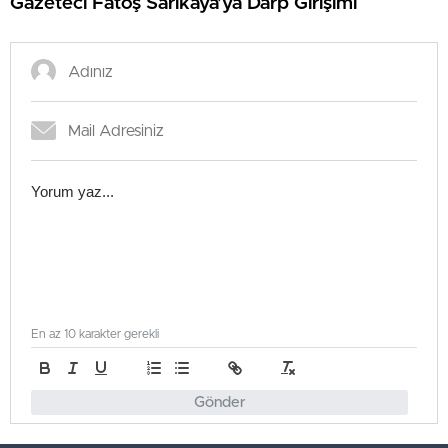
Gazeteci Fatoş Sarıkaya’ya Darp Girişimi
En az 10 karakter gerekli
Gönder