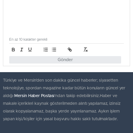
En az 10 karakter gerekli
Gönder
Türkiye ve Mersin’den son dakika güncel haberler; siyasetten
teknolojiye, spordan magazine kadar bütün konuların güncel yer
aldığı
Mersin Haber Postası
'ndan takip edebilirsiniz.Haber ve
makale içerikleri kaynak gösterilmeden alıntı yapılamaz, izinsiz
olarak kopyalanamaz, başka yerde yayınlanamaz. Aykırı işlem
yapan kişi/kişiler için yasal başvuru hakkı saklı tutulmaktadır.