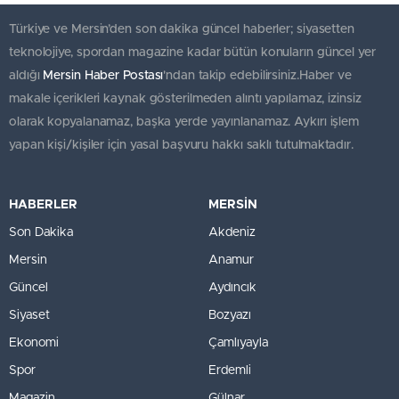
Türkiye ve Mersin’den son dakika güncel haberler; siyasetten
teknolojiye, spordan magazine kadar bütün konuların güncel yer
aldığı
Mersin Haber Postası
'ndan takip edebilirsiniz.Haber ve
makale içerikleri kaynak gösterilmeden alıntı yapılamaz, izinsiz
olarak kopyalanamaz, başka yerde yayınlanamaz. Aykırı işlem
yapan kişi/kişiler için yasal başvuru hakkı saklı tutulmaktadır.
HABERLER
MERSİN
Son Dakika
Akdeniz
Mersin
Anamur
Güncel
Aydıncık
Siyaset
Bozyazı
Ekonomi
Çamlıyayla
Spor
Erdemli
Magazin
Gülnar