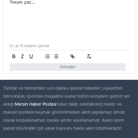
En az 10 karakter gerekli
Gönder
Türkiye ve Mersin’den son dakika güncel haberler; siyasetten
teknolojiye, spordan magazine kadar bütün konuların güncel yer
aldığı
Mersin Haber Postası
'ndan takip edebilirsiniz.Haber ve
makale içerikleri kaynak gösterilmeden alıntı yapılamaz, izinsiz
olarak kopyalanamaz, başka yerde yayınlanamaz. Aykırı işlem
yapan kişi/kişiler için yasal başvuru hakkı saklı tutulmaktadır.