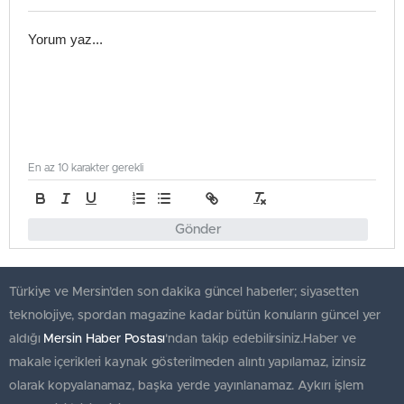
En az 10 karakter gerekli
Gönder
Türkiye ve Mersin’den son dakika güncel haberler; siyasetten
teknolojiye, spordan magazine kadar bütün konuların güncel yer
aldığı
Mersin Haber Postası
'ndan takip edebilirsiniz.Haber ve
makale içerikleri kaynak gösterilmeden alıntı yapılamaz, izinsiz
olarak kopyalanamaz, başka yerde yayınlanamaz. Aykırı işlem