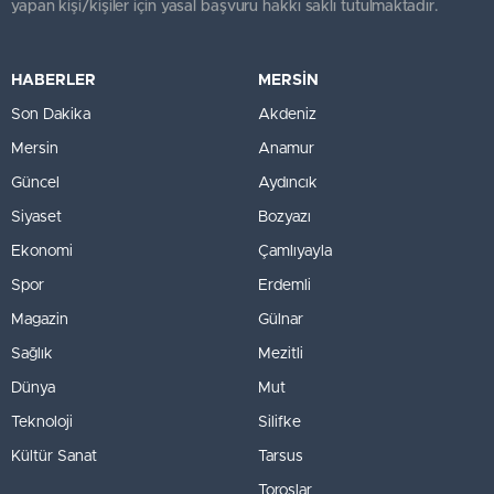
yapan kişi/kişiler için yasal başvuru hakkı saklı tutulmaktadır.
HABERLER
MERSİN
Son Dakika
Akdeniz
Mersin
Anamur
Güncel
Aydıncık
Siyaset
Bozyazı
Ekonomi
Çamlıyayla
Spor
Erdemli
Magazin
Gülnar
Sağlık
Mezitli
Dünya
Mut
Teknoloji
Silifke
Kültür Sanat
Tarsus
Toroslar