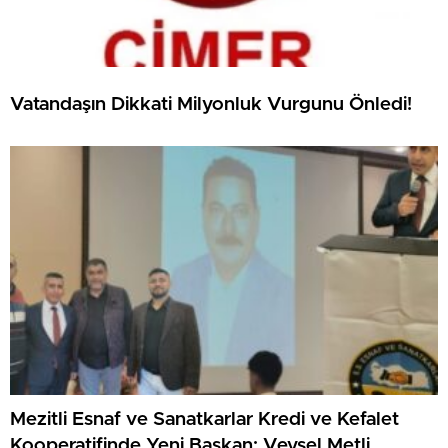
Vatandaşın Dikkati Milyonluk Vurgunu Önledi!
Mezitli Esnaf ve Sanatkarlar Kredi ve Kefalet
Kooperatifinde Yeni Başkan: Veysel Metli