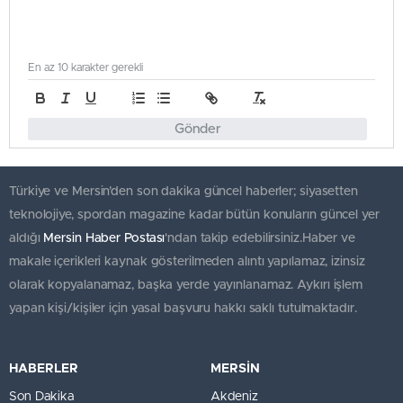
En az 10 karakter gerekli
Gönder
Türkiye ve Mersin’den son dakika güncel haberler; siyasetten
teknolojiye, spordan magazine kadar bütün konuların güncel yer
aldığı
Mersin Haber Postası
'ndan takip edebilirsiniz.Haber ve
makale içerikleri kaynak gösterilmeden alıntı yapılamaz, izinsiz
olarak kopyalanamaz, başka yerde yayınlanamaz. Aykırı işlem
yapan kişi/kişiler için yasal başvuru hakkı saklı tutulmaktadır.
HABERLER
MERSİN
Son Dakika
Akdeniz